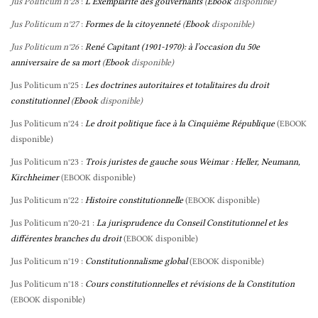
Jus Politicum n°28
:
L’Exemplarité des gouvernants
(
Ebook
disponible)
Jus Politicum n°27
:
Formes de la citoyenneté
(
Ebook
disponible)
Jus Politicum n°26
:
René Capitant (1901-1970): à l’occasion du 50e
anniversaire de sa mort
(
Ebook
disponible)
Jus Politicum n°25 :
Les doctrines autoritaires et totalitaires du droit
constitutionnel
(
Ebook
disponible)
Jus Politicum n°24 :
Le droit politique face à la Cinquième République
(
EBOOK
disponible)
Jus Politicum n°23 :
Trois juristes de gauche sous Weimar : Heller, Neumann,
Kirchheimer
(
disponible)
EBOOK
Jus Politicum n°22 :
Histoire constitutionnelle
(
disponible)
EBOOK
Jus Politicum n°20-21 :
La jurisprudence du Conseil Constitutionnel et les
différentes branches du droit
(
disponible)
EBOOK
Jus Politicum n°19 :
Constitutionnalisme global
(
disponible)
EBOOK
Jus Politicum n°18 :
Cours constitutionnelles et révisions de la Constitution
(
disponible)
EBOOK