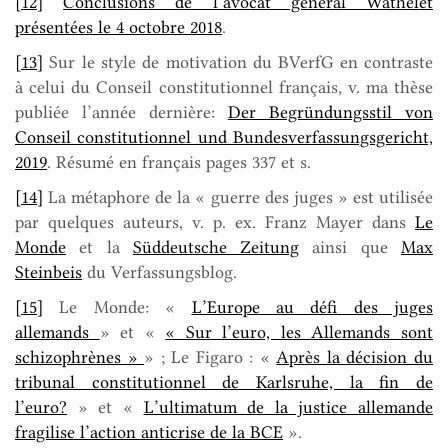
[12]
Conclusions de l’avocat général Wathelet
présentées le 4 octobre 2018
.
[13]
Sur le style de motivation du BVerfG en contraste
à celui du Conseil constitutionnel français, v. ma thèse
publiée l’année dernière:
Der Begründungsstil von
Conseil constitutionnel und Bundesverfassungsgericht,
2019
. Résumé en français pages 337 et s.
[14]
La métaphore de la « guerre des juges » est utilisée
par quelques auteurs, v. p. ex. Franz Mayer dans
Le
Monde
et la
Süddeutsche Zeitung
ainsi que
Max
Steinbeis
du Verfassungsblog.
[15]
Le Monde: «
L’Europe au défi des juges
allemands
» et «
« Sur l’euro, les Allemands sont
schizophrènes »
» ; Le Figaro : «
Après la décision du
tribunal constitutionnel de Karlsruhe, la fin de
l’euro?
» et «
L’ultimatum de la justice allemande
fragilise l’action anticrise de la BCE
».