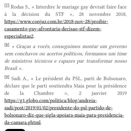
[7]
Rodas S., « Interdire le mariage gay devrait faire face
à la décision du STF », 28 novembre 2018,
https://www.conjur.com.br/2018-nov-28/proibir-
casamento-gay-afrontaria-decisao-stf-dizem-
especialistas2
.
[8]
« Gra
ças a voc
ê
s, conseguimos montar um governo
sem conchavos ou acertos pol
í
ticos, formamos um time
de ministros t
é
cnicos e capazes par transformar nosso
Brasil
»
.
[9]
Sadi A., « Le président du PSL, parti de Bolsonaro,
déclare que le parti soutiendra Maia pour la présidence
de la Chambre », 2 janvier 2019
https://g1.globo.com/politica/blog/andreia-
sadi/post/2019/01/02/presidente-do-psl-partido-de-
bolsonaro-diz-que-sigla-apoiara-maia-para-presidencia-
da-camara.ghtml
.