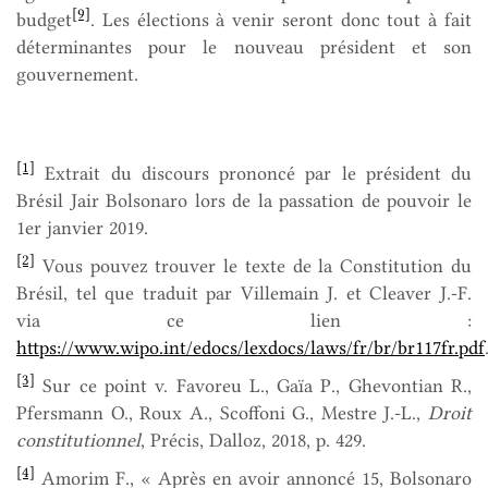
[9]
budget
. Les élections à venir seront donc tout à fait
déterminantes pour le nouveau président et son
gouvernement.
[1]
Extrait du discours prononcé par le président du
Brésil Jair Bolsonaro lors de la passation de pouvoir le
1er janvier 2019.
[2]
Vous pouvez trouver le texte de la Constitution du
Brésil, tel que traduit par Villemain J. et Cleaver J.-F.
via ce lien :
https://www.wipo.int/edocs/lexdocs/laws/fr/br/br117fr.pdf
[3]
Sur ce point v. Favoreu L., Gaïa P., Ghevontian R.,
Pfersmann O., Roux A., Scoffoni G., Mestre J.-L.,
Droit
constitutionnel
, Précis, Dalloz, 2018, p. 429.
[4]
Amorim F., « Après en avoir annoncé 15, Bolsonaro