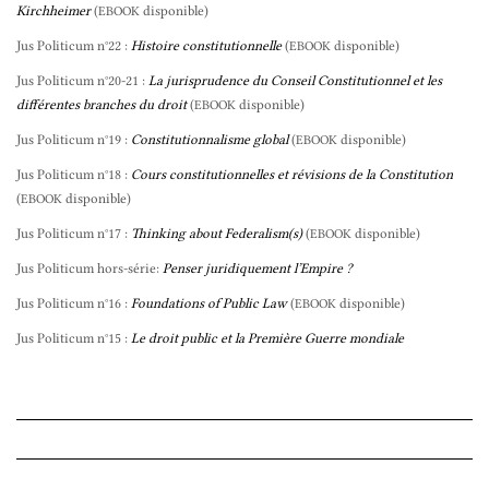
Kirchheimer
(
disponible)
EBOOK
Jus Politicum n°22 :
Histoire constitutionnelle
(
disponible)
EBOOK
Jus Politicum n°20-21 :
La jurisprudence du Conseil Constitutionnel et les
différentes branches du droit
(
disponible)
EBOOK
Jus Politicum n°19 :
Constitutionnalisme global
(
disponible)
EBOOK
Jus Politicum n°18 :
Cours constitutionnelles et révisions de la Constitution
(
disponible)
EBOOK
Jus Politicum n°17 :
Thinking about Federalism(s)
(
disponible)
EBOOK
Jus Politicum hors-série:
Penser juridiquement l’Empire ?
Jus Politicum n°16 :
Foundations of Public Law
(
disponible)
EBOOK
Jus Politicum n°15 :
Le droit public et la Première Guerre mondiale