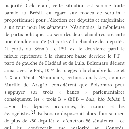
majorité. Cela étant, cette situation est somme toute
banale au Brésil, eu égard aux modes de scrutin :
proportionnel pour l’élection des députés et majoritaire
à un tour pour les sénateurs. Néanmoins, la nébuleuse
de partis politiques au sein des deux chambres présente
une étendue inouïe (30 partis à la chambre des députés,
21 partis au Sénat). Le PSL est le deuxième parti le
mieux représenté à la chambre basse derrière le PT –
parti de gauche de Haddad et de Lula. Bolsonaro détient
ainsi, avec le PSL, 10 % des sièges à la chambre basse et
5 % au Sénat. Néanmoins, certains analystes, comme
Murillo de Aragão, considèrent que Bolsonaro peut
s’appuyer sur trois « bancs » parlementaires
conséquents, les « trois B » (BBB –
bala
,
bio
,
biblia
) à
savoir les députés pro-armes, les ruraux et les
[6]
évangélistes
. Bolsonaro disposerait alors d’un soutien
de plus de 250 députés et d’environ 56 sénateurs – ce
qui lui confèrerait une majorité au Congrès.