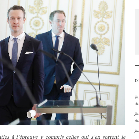
D
Ju
di
Ju
di
Ju
ies à l’épreuve y compris celles qui s’en sortent le