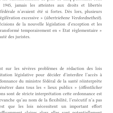
 1945, jamais les atteintes aux droits et libertés
édérale n’avaient été si fortes. Dès lors, plusieurs
égifération excessive » (
übertriebene Verdordnetheit
).
cisions de la nouvelle législation d’exception et les
t transformé temporairement en « Etat règlementaire »
uté des juristes.
dent sur les sévères problèmes de rédaction des lois
ation législative pour décider d’interdire l’accès à
rdonnance du ministre fédéral de la santé réinterprète
énétrer dans tous les « lieux publics » (
öffentlicher
ions sont de stricte interprétation cette ordonnance est
evanche qu’au nom de la flexibilité, l’exécutif n’a pas
est que les lois nécessitent un important effort
uffisamment claires alors elles sont potentiellement