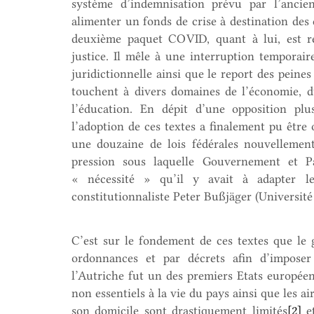
système d’indemnisation prévu par l’ancie
alimenter un fonds de crise à destination des 
deuxième paquet COVID, quant à lui, est rel
justice. Il mêle à une interruption temporair
juridictionnelle ainsi que le report des peines 
touchent à divers domaines de l’économie, du 
l’éducation. En dépit d’une opposition plu
l’adoption de ces textes a finalement pu être 
une douzaine de lois fédérales nouvellemen
pression sous laquelle Gouvernement et Pa
« nécessité » qu’il y avait à adapter le
constitutionnaliste Peter Bußjäger (Université
C’est sur le fondement de ces textes que le
ordonnances et par décrets afin d’imposer
l’Autriche fut un des premiers Etats européens
non essentiels à la vie du pays ainsi que les ai
son domicile sont drastiquement limités
[2]
et