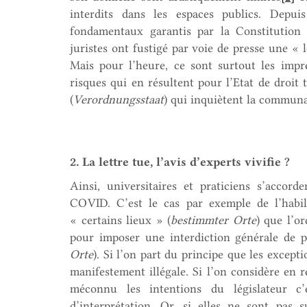
interdits dans les espaces publics. Depuis
fondamentaux garantis par la Constitution f
juristes ont fustigé par voie de presse une « l
Mais pour l’heure, ce sont surtout les impré
risques qui en résultent pour l’Etat de droi
(
Verordnungsstaat
) qui inquiètent la communa
2. La lettre tue, l’avis d’experts vivifie ?
Ainsi, universitaires et praticiens s’accor
COVID. C’est le cas par exemple de l’habilit
« certains lieux » (
bestimmter Orte
) que l’o
pour imposer une interdiction générale de p
Orte
). Si l’on part du principe que les except
manifestement illégale. Si l’on considère en r
méconnu les intentions du législateur c’
d’interprétation. Or, si elles ne sont pas s