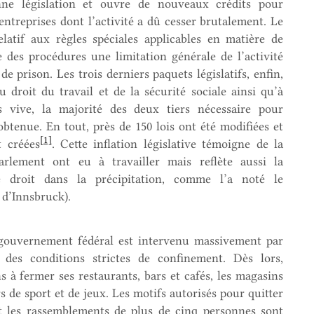
nne législation et ouvre de nouveaux crédits pour
entreprises dont l’activité a dû cesser brutalement. Le
atif aux règles spéciales applicables en matière de
e des procédures une limitation générale de l’activité
de prison. Les trois derniers paquets législatifs, enfin,
droit du travail et de la sécurité sociale ainsi qu’à
s vive, la majorité des deux tiers nécessaire pour
obtenue. En tout, près de 150 lois ont été modifiées et
[1]
t créées
. Cette inflation législative témoigne de la
rlement ont eu à travailler mais reflète aussi la
 droit dans la précipitation, comme l’a noté le
 d’Innsbruck).
 gouvernement fédéral est intervenu massivement par
 des conditions strictes de confinement. Dès lors,
 à fermer ses restaurants, bars et cafés, les magasins
rs de sport et de jeux. Les motifs autorisés pour quitter
 les rassemblements de plus de cinq personnes sont