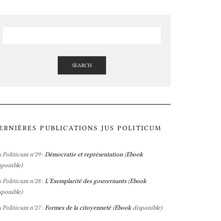
SEARCH
ERNIÈRES PUBLICATIONS JUS POLITICUM
s Politicum n°29
:
Démocratie et représentation
(
Ebook
sponible)
s Politicum n°28
:
L’Exemplarité des gouvernants
(
Ebook
sponible)
s Politicum n°27
:
Formes de la citoyenneté
(
Ebook
disponible)