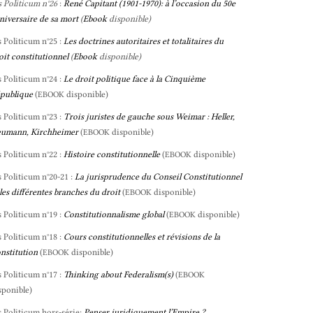
s Politicum n°26
:
René Capitant (1901-1970): à l’occasion du 50e
niversaire de sa mort
(
Ebook
disponible)
s Politicum n°25 :
Les doctrines autoritaires et totalitaires du
oit constitutionnel
(
Ebook
disponible)
s Politicum n°24 :
Le droit politique face à la Cinquième
publique
(
disponible)
EBOOK
s Politicum n°23 :
Trois juristes de gauche sous Weimar : Heller,
umann, Kirchheimer
(
disponible)
EBOOK
s Politicum n°22 :
Histoire constitutionnelle
(
disponible)
EBOOK
s Politicum n°20-21 :
La jurisprudence du Conseil Constitutionnel
 les différentes branches du droit
(
disponible)
EBOOK
s Politicum n°19 :
Constitutionnalisme global
(
disponible)
EBOOK
s Politicum n°18 :
Cours constitutionnelles et révisions de la
nstitution
(
disponible)
EBOOK
s Politicum n°17 :
Thinking about Federalism(s)
(
EBOOK
sponible)
s Politicum hors-série:
Penser juridiquement l’Empire ?