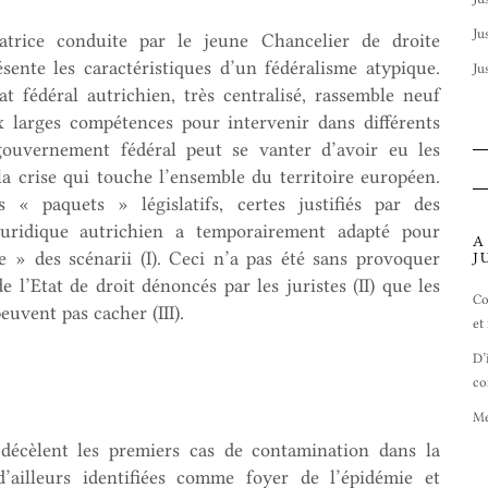
Ju
atrice conduite par le jeune Chancelier de droite
sente les caractéristiques d’un fédéralisme atypique.
Ju
t fédéral autrichien, très centralisé, rassemble neuf
x larges compétences pour intervenir dans différents
gouvernement fédéral peut se vanter d’avoir eu les
a crise qui touche l’ensemble du territoire européen.
 « paquets » législatifs, certes justifiés par des
 juridique autrichien a temporairement adapté pour
A
 » des scénarii (I). Ceci n’a pas été sans provoquer
J
l’Etat de droit dénoncés par les juristes (II) que les
Co
 peuvent pas cacher (III).
et
D’
co
Me
s décèlent les premiers cas de contamination dans la
illeurs identifiées comme foyer de l’épidémie et