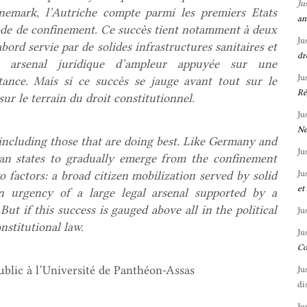
Ju
nemark, l’Autriche compte parmi les premiers Etats
an
iode de confinement. Ce succès tient notamment à deux
Ju
bord servie par de solides infrastructures sanitaires et
dr
un arsenal juridique d’ampleur appuyée sur une
Ju
ance. Mais si ce succès se jauge avant tout sur le
Ré
sur le terrain du droit constitutionnel.
Ju
Ne
, including those that are doing best. Like Germany and
Ju
an states to gradually emerge from the confinement
Ju
o factors: a broad citizen mobilization served by solid
et
in urgency of a large legal arsenal supported by a
 if this success is gauged above all in the political
Ju
onstitutional law.
Ju
Co
ublic à l’Université de Panthéon-Assas
Ju
di
Ju