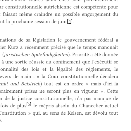
our constitutionnelle autrichienne est compétente pour
ent faisant même craindre un possible engorgement du
nt la prochaine session de juin
[4]
.
mations de sa législation le gouvernement fédéral a
elier Kurz a récemment précisé que le temps manquait
 (
juristischen
Spitzfindigkeiten
). Priorité a été donnée
 à une sortie réussie du confinement que l’exécutif se
onnalité des lois et la légalité des règlements, le
evers de main : « la Cour constitutionnelle décidera
nkt und Beistrich
) tout est en ordre » mais d’ici-là
rairement prises ne seront plus en vigueur ». Cette
n de la justice constitutionnelle, n’a pas manqué de
[5]
fois de plus
le mépris absolu du Chancelier actuel
onstitution » qui, au sens de Kelsen, est dévolu tout
ienne.