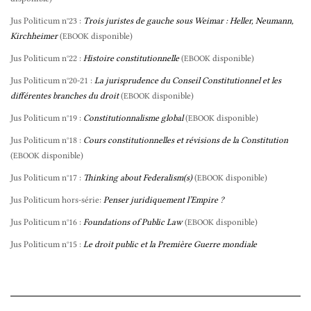
Jus Politicum n°23 :
Trois juristes de gauche sous Weimar : Heller, Neumann,
Kirchheimer
(
disponible)
EBOOK
Jus Politicum n°22 :
Histoire constitutionnelle
(
disponible)
EBOOK
Jus Politicum n°20-21 :
La jurisprudence du Conseil Constitutionnel et les
différentes branches du droit
(
disponible)
EBOOK
Jus Politicum n°19 :
Constitutionnalisme global
(
disponible)
EBOOK
Jus Politicum n°18 :
Cours constitutionnelles et révisions de la Constitution
(
disponible)
EBOOK
Jus Politicum n°17 :
Thinking about Federalism(s)
(
disponible)
EBOOK
Jus Politicum hors-série:
Penser juridiquement l’Empire ?
Jus Politicum n°16 :
Foundations of Public Law
(
disponible)
EBOOK
Jus Politicum n°15 :
Le droit public et la Première Guerre mondiale