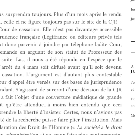
Ju
us surprendra toujours. Plus d’un mois après le rendu
Ju
 celle-ci ne figure toujours pas sur le site de la CJR –
Cour de cassation. Elle n’est pas davantage accessible
rudence française (Légifrance ou éditeurs privés tels
faut donc parvenir à joindre par téléphone ladite Cour,
 demande en arguant de son statut de Professeur des
suite. Las, il nous a été répondu en l’espèce que le
’arrêt du 4 mars soit diffusé avant qu’il soit devenu
A
J
n cassation. L’argument est d’autant plus contestable
Cour d’appel être versés sur des bases de jurisprudence
Co
dant. S’agissant de surcroit d’une décision de la CJR
et
i a fait l’objet d’une couverture médiatique de grande
D’
ait qu’être attendue…à moins bien entendu que ceci
co
endre la liberté d’insister. Certes, nous n’avions pas
Me
té de la recherche puisse faire plier l’institution. Mais
éclaration des Droit de l’Homme («
La société a le droit
n administration
») ou, pour faire plus contemporain,