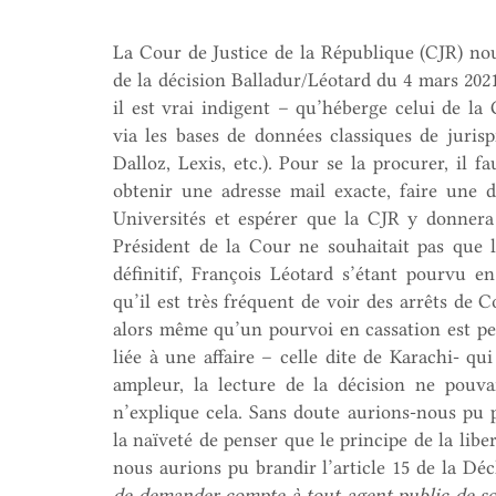
La Cour de Justice de la République (CJR) no
de la décision Balladur/Léotard du 4 mars 2021,
il est vrai indigent – qu’héberge celui de la 
via les bases de données classiques de jurisp
Dalloz, Lexis, etc.). Pour se la procurer, il 
obtenir une adresse mail exacte, faire une
Universités et espérer que la CJR y donnera 
Président de la Cour ne souhaitait pas que l
définitif, François Léotard s’étant pourvu e
qu’il est très fréquent de voir des arrêts de 
alors même qu’un pourvoi en cassation est pen
liée à une affaire – celle dite de Karachi- qu
ampleur, la lecture de la décision ne pouv
n’explique cela. Sans doute aurions-nous pu pr
la naïveté de penser que le principe de la liber
nous aurions pu brandir l’article 15 de la D
de demander compte à tout agent public de so