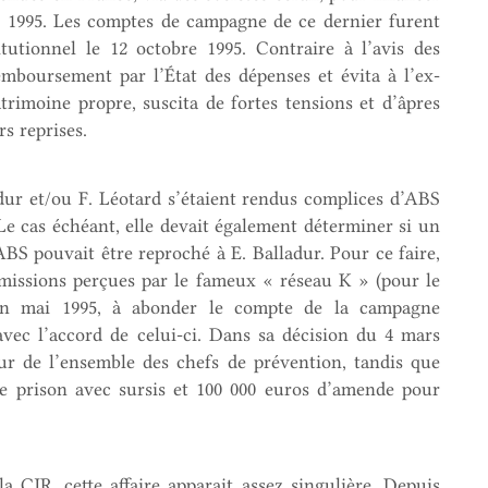
e 1995. Les comptes de campagne de ce dernier furent
tutionnel le 12 octobre 1995. Contraire à l’avis des
remboursement par l’État des dépenses et évita à l’ex-
trimoine propre, suscita de fortes tensions et d’âpres
rs reprises.
adur et/ou F. Léotard s’étaient rendus complices d’ABS
e cas échéant, elle devait également déterminer si un
BS pouvait être reproché à E. Balladur. Pour ce faire,
ommissions perçues par le fameux « réseau K » (pour le
 en mai 1995, à abonder le compte de la campagne
 avec l’accord de celui-ci. Dans sa décision du 4 mars
dur de l’ensemble des chefs de prévention, tandis que
e prison avec sursis et 100 000 euros d’amende pour
a CJR, cette affaire apparait assez singulière. Depuis