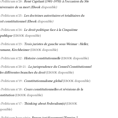
s Politicum n°26
:
René Capitant (1901-1970): à l’occasion du 50e
niversaire de sa mort
(
Ebook
disponible)
s Politicum n°25 :
Les doctrines autoritaires et totalitaires du
oit constitutionnel
(
Ebook
disponible)
s Politicum n°24 :
Le droit politique face à la Cinquième
publique
(
disponible)
EBOOK
s Politicum n°23 :
Trois juristes de gauche sous Weimar : Heller,
umann, Kirchheimer
(
disponible)
EBOOK
s Politicum n°22 :
Histoire constitutionnelle
(
disponible)
EBOOK
s Politicum n°20-21 :
La jurisprudence du Conseil Constitutionnel
 les différentes branches du droit
(
disponible)
EBOOK
s Politicum n°19 :
Constitutionnalisme global
(
disponible)
EBOOK
s Politicum n°18 :
Cours constitutionnelles et révisions de la
nstitution
(
disponible)
EBOOK
s Politicum n°17 :
Thinking about Federalism(s)
(
EBOOK
sponible)
s Politicum hors-série:
Penser juridiquement l’Empire ?