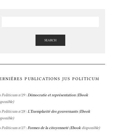
SEARCH
ERNIÈRES PUBLICATIONS JUS POLITICUM
s Politicum n°29
:
Démocratie et représentation
(
Ebook
sponible)
s Politicum n°28
:
L’Exemplarité des gouvernants
(
Ebook
sponible)
s Politicum n°27
:
Formes de la citoyenneté
(
Ebook
disponible)