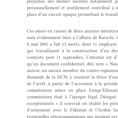
préjudice des mêmes sociétés notamment par
personnellement et inutilement contribué à in
place d’un circuit opaque permettant le transf
Ces mises en causes de deux anciens ministres 
sont évidemment liées à l’affaire de Karachi. C
8 mai 2002 a fait 15 morts, dont 11 employés
qui travaillaient à la construction d’un 
contexte post 11 septembre, l’attentat est d
qu’un document confidentiel, dite note « Naut
auteur, un ancien membre du contre-espionnage
demande de la DCN, y soutient la thèse d’une 
de l’arrêt, à partir de l’accession à la prés
commissions mises en place lorsqu’Édouard
commissions était à l’époque légal. Désign
exceptionnels » il couvrait en réalité les pots
d’armement avec le Pakistan et l’Arabie Sa
éventuelles rétrocommissions qui seraient rev