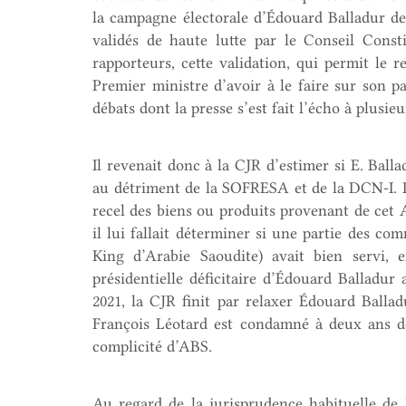
la campagne électorale d’Édouard Balladur d
validés de haute lutte par le Conseil Consti
rapporteurs, cette validation, qui permit le 
Premier ministre d’avoir à le faire sur son pa
débats dont la presse s’est fait l’écho à plusieu
Il revenait donc à la CJR d’estimer si E. Ball
au détriment de la SOFRESA et de la DCN-I. L
recel des biens ou produits provenant de cet A
il lui fallait déterminer si une partie des c
King d’Arabie Saoudite) avait bien servi,
présidentielle déficitaire d’Édouard Balladur
2021, la CJR finit par relaxer Édouard Balla
François Léotard est condamné à deux ans d
complicité d’ABS.
Au regard de la jurisprudence habituelle de l