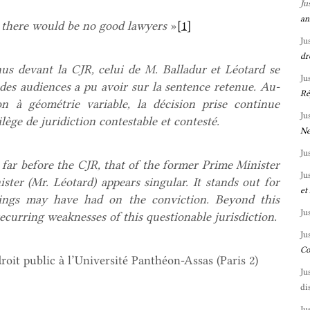
Ju
an
, there would be no good lawyers
»
[1]
Ju
dr
us devant la CJR, celui de M. Balladur et Léotard se
Ju
des audiences a pu avoir sur la sentence retenue. Au-
Ré
on à géométrie variable, la décision prise continue
Ju
ilège de juridiction contestable et contesté.
Ne
Ju
 far before the CJR, that of the former Prime Minister
Ju
ster (Mr. Léotard) appears singular. It stands out for
et
rings may have had on the conviction. Beyond this
Ju
 recurring weaknesses of this questionable jurisdiction.
Ju
Co
droit public à l’Université Panthéon-Assas (Paris 2)
Ju
di
Ju