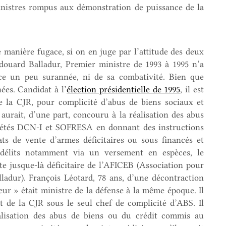
inistres rompus aux démonstration de puissance de la
 manière fugace, si on en juge par l’attitude des deux
douard Balladur, Premier ministre de 1993 à 1995 n’a
ce un peu surannée, ni de sa combativité. Bien que
nées. Candidat à l’
élection présidentielle de 1995
, il est
e la CJR, pour complicité d’abus de biens sociaux et
Il aurait, d’une part, concouru à la réalisation des abus
ciétés DCN-I et SOFRESA en donnant des instructions
ats de vente d’armes déficitaires ou sous financés et
s délits notamment via un versement en espèces, le
te jusque-là déficitaire de l’AFICEB (Association pour
adur). François Léotard, 78 ans, d’une décontraction
ur » était ministre de la défense à la même époque. Il
t de la CJR sous le seul chef de complicité d’ABS. Il
éalisation des abus de biens ou du crédit commis au