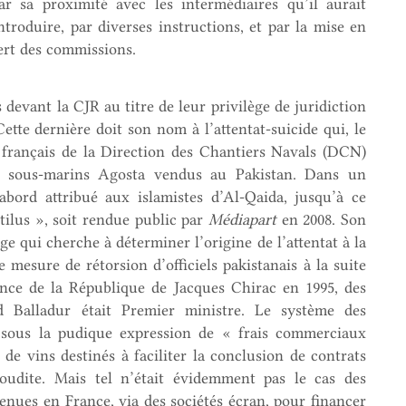
 sa proximité avec les intermédiaires qu’il aurait
troduire, par diverses instructions, et par la mise en
ert des commissions.
devant la CJR au titre de leur privilège de juridiction
ette dernière doit son nom à l’attentat-suicide qui, le
 français de la Direction des Chantiers Navals (DCN)
des sous-marins Agosta vendus au Pakistan. Dans un
’abord attribué aux islamistes d’Al-Qaida, jusqu’à ce
ilus », soit rendue public par
Médiapart
en 2008. Son
 qui cherche à déterminer l’origine de l’attentat à la
mesure de rétorsion d’officiels pakistanais à la suite
idence de la République de Jacques Chirac en 1995, des
 Balladur était Premier ministre. Le système des
é sous la pudique expression de « frais commerciaux
 de vins destinés à faciliter la conclusion de contrats
oudite. Mais tel n’était évidemment pas le cas des
enues en France, via des sociétés écran, pour financer