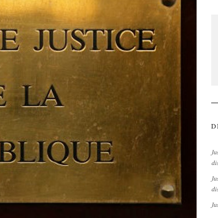
D
Ju
di
Ju
di
Ju