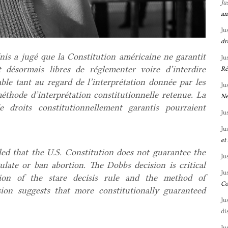
Ju
an
Ju
dr
nis a jugé que la Constitution américaine ne garantit
Ju
t désormais libres de réglementer voire d’interdire
Ré
ble tant au regard de l’interprétation donnée par les
Ju
méthode d’interprétation constitutionnelle retenue. La
Ne
 droits constitutionnellement garantis pourraient
Ju
Ju
et
ed that the U.S. Constitution does not guarantee the
Ju
ulate or ban abortion. The Dobbs decision is critical
Ju
tion of the stare decisis rule and the method of
Co
ision suggests that more constitutionally guaranteed
Ju
di
Ju