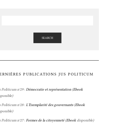
SEARCH
ERNIÈRES PUBLICATIONS JUS POLITICUM
s Politicum n°29
:
Démocratie et représentation
(
Ebook
sponible)
s Politicum n°28
:
L’Exemplarité des gouvernants
(
Ebook
sponible)
s Politicum n°27
:
Formes de la citoyenneté
(
Ebook
disponible)