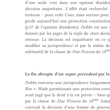
d’une seule voix dans une opinion dissiden
décision majoritaire. L’effet était recherch
tristesse – pour cette Cour, mais surtout pou
perdu aujourd’hui une protection constituti
(p.57 de l’opinion dissidente).
Dobbs
est une 
donnée par les juges de la règle du
stare decis
retenue. La décision est inquiétante en ce 
modifier sa jurisprudence et par la même d
èm
substantif de la clause de
Due Process
du 14
La fin abrupte d’un
super precedent
par le
Dobbs
renverse une jurisprudence longuement é
Roe v. Wade
garantissant une protection const
avait jugé que le droit à la vie privée – bien
ème
par la clause de
Due Process
du 14
Amend
couvrait la décision d’une femme de poursu