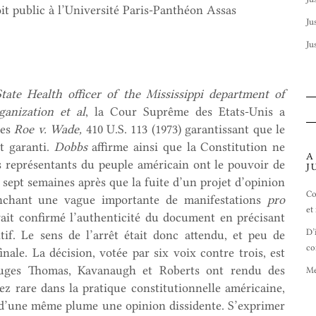
oit public à l’Université Paris-Panthéon Assas
Ju
Ju
tate Health officer of the Mississippi department of
anization et
al
, la Cour Suprême des Etats-Unis a
ues
Roe v. Wade,
410 U.S. 113 (1973) garantissant que le
t garanti.
Dobbs
affirme ainsi que la Constitution ne
A
les représentants du peuple américain ont le pouvoir de
J
 sept semaines après que la fuite d’un projet d’opinion
Co
lenchant une vague importante de manifestations
pro
et
ait confirmé l’authenticité du document en précisant
D’
itif. Le sens de l’arrêt était donc attendu, et peu de
co
ale. La décision, votée par six voix contre trois, est
juges Thomas, Kavanaugh et Roberts ont rendu des
Me
ez rare dans la pratique constitutionnelle américaine,
 d’une même plume une opinion dissidente. S’exprimer