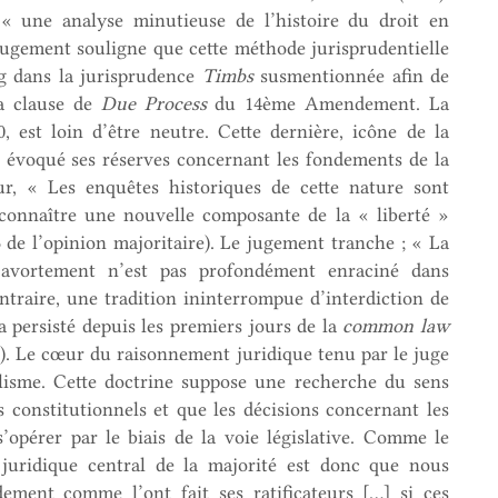
 « une analyse minutieuse de l’histoire du droit en
 jugement souligne que cette méthode jurisprudentielle
rg dans la jurisprudence
Timbs
susmentionnée afin de
la clause de
Due Process
du 14ème Amendement. La
 est loin d’être neutre. Cette dernière, icône de la
es évoqué ses réserves concernant les fondements de la
r, « Les enquêtes historiques de cette nature sont
econnaître une nouvelle composante de la « liberté »
 de l’opinion majoritaire). Le jugement tranche ; « La
l’avortement n’est pas profondément enraciné dans
ontraire, une tradition ininterrompue d’interdiction de
a persisté depuis les premiers jours de la
common law
re). Le cœur du raisonnement juridique tenu par le juge
nalisme. Cette doctrine suppose une recherche du sens
s constitutionnels et que les décisions concernant les
’opérer par le biais de la voie législative. Comme le
t juridique central de la majorité est donc que nous
ent comme l’ont fait ses ratificateurs […] si ces