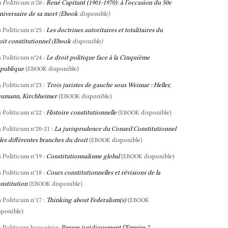
s Politicum n°26
:
René Capitant (1901-1970): à l’occasion du 50e
niversaire de sa mort
(
Ebook
disponible)
s Politicum n°25 :
Les doctrines autoritaires et totalitaires du
oit constitutionnel
(
Ebook
disponible)
s Politicum n°24 :
Le droit politique face à la Cinquième
publique
(
disponible)
EBOOK
s Politicum n°23 :
Trois juristes de gauche sous Weimar : Heller,
umann, Kirchheimer
(
disponible)
EBOOK
s Politicum n°22 :
Histoire constitutionnelle
(
disponible)
EBOOK
s Politicum n°20-21 :
La jurisprudence du Conseil Constitutionnel
 les différentes branches du droit
(
disponible)
EBOOK
s Politicum n°19 :
Constitutionnalisme global
(
disponible)
EBOOK
s Politicum n°18 :
Cours constitutionnelles et révisions de la
nstitution
(
disponible)
EBOOK
s Politicum n°17 :
Thinking about Federalism(s)
(
EBOOK
sponible)
s Politicum hors-série:
Penser juridiquement l’Empire ?