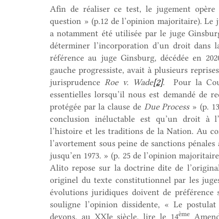
Afin de réaliser ce test, le jugement opère
question » (p.12 de l’opinion majoritaire). Le
a notamment été utilisée par le juge Ginsbu
déterminer l’incorporation d’un droit dans 
référence au juge Ginsburg, décédée en 2020,
gauche progressiste, avait à plusieurs repris
jurisprudence
Roe v. Wade
[2]
. Pour la Cou
essentielles lorsqu’il nous est demandé de r
protégée par la clause de
Due Process
» (p. 13
conclusion inéluctable est qu’un droit à 
l’histoire et les traditions de la Nation. Au c
l’avortement sous peine de sanctions pénales 
jusqu’en 1973. » (p. 25 de l’opinion majoritai
Alito repose sur la doctrine dite de l’origi
originel du texte constitutionnel par les juge
évolutions juridiques doivent de préférence s
souligne l’opinion dissidente, « Le postula
ème
devons, au XXIe siècle, lire le 14
Amendem