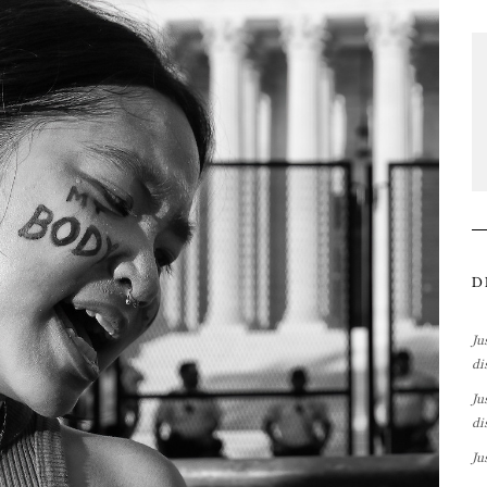
D
Ju
di
Ju
di
Ju