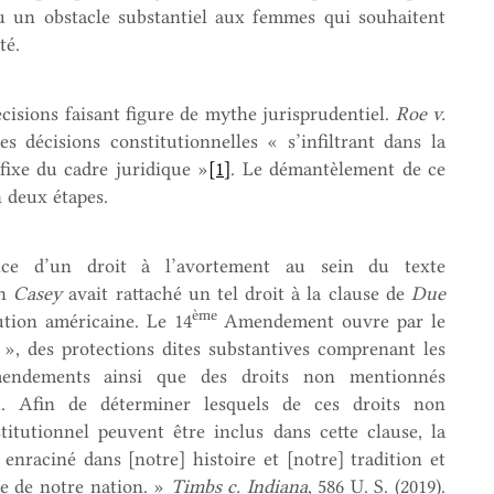
u un obstacle substantiel aux femmes qui souhaitent
té.
isions faisant figure de mythe jurisprudentiel.
Roe v.
ces décisions constitutionnelles « s’infiltrant dans la
fixe du cadre juridique »
[1]
. Le démantèlement de ce
n deux étapes.
ence d’un droit à l’avortement au sein du texte
on
Casey
avait rattaché un tel droit à la clause de
Due
ème
ion américaine. Le 14
Amendement ouvre par le
 », des protections dites substantives comprenant les
mendements ainsi que des droits non mentionnés
el. Afin de déterminer lesquels de ces droits non
itutionnel peuvent être inclus dans cette clause, la
nraciné dans [notre] histoire et [notre] tradition et
ée de notre nation. »
Timbs c. Indiana
, 586 U. S. (2019).