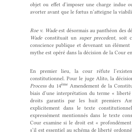
objet ou effet d’imposer une charge indue o
avorter avant que le fœtus n’atteigne la viabili
Roe v. Wade
est désormais au panthéon des déc
Wade
constituait un
super precedent
, soit 
conscience publique et devenant un élément 
mythe est opéré dans la décision de la Cour e
En premier lieu, la cour réfute l’exist
constitutionnel. Pour le juge Alito, la décisi
ème
Process
du 14
Amendement de la Constitut
biais d’une interprétation du terme « liberté
droits garantis par les huit premiers A
explicitement dans le texte constitutionn
expressément mentionnés dans le texte const
Cour examine si le droit est « profondément e
s’il est essentiel au schéma de liberté ordonn