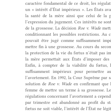
caractère fondamental de ce droit, les régula
un « intérêt d’État impérieux ». Les États avai
la santé de la mère ainsi que celui de la 
l’expression du jugement. Ces intérêts ne so
de la grossesse. La décision
Roe v. Wade
metta
conditionnant les possibles restrictions. Au 
pouvait être jugé comme suffisamment impé
mettre fin à une grossesse. Au cours du seco
la protection de la vie du fœtus n’était pas i
la mère permettait aux États d’imposer des
Enfin, à compter de la viabilité du fœtus,
suffisamment impérieux pour permettre a
l’avortement. En 1992, la Cour Suprême par s
solution de
Roe v. Wade
en confirmant que le
femme de mettre un terme à sa grossesse. Le 
régulations concernant l’avortement a cependa
par trimestre est abandonné au profit du sta
fœtus ne soit viable, l’intérêt de l’État ne lé