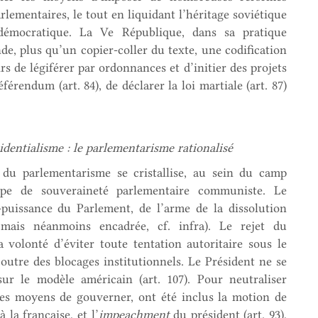
lementaires, le tout en liquidant l’héritage soviétique
émocratique. La Ve République, dans sa pratique
de, plus qu’un copier-coller du texte, une codification
irs de légiférer par ordonnances et d’initier des projets
référendum (art. 84), de déclarer la loi martiale (art. 87)
dentialisme : le parlementarisme rationalisé
 du parlementarisme se cristallise, au sein du camp
ncipe de souveraineté parlementaire communiste. Le
-puissance du Parlement, de l’arme de la dissolution
– mais néanmoins encadrée, cf. infra). Le rejet du
a volonté d’éviter toute tentation autoritaire sous le
utre des blocages institutionnels. Le Président ne se
sur le modèle américain (art. 107). Pour neutraliser
 les moyens de gouverner, ont été inclus la motion de
 la française, et l’
impeachment
du président (art. 93),