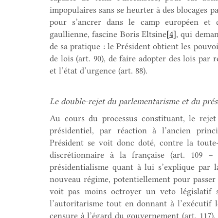
impopulaires sans se heurter à des blocages par
pour s’ancrer dans le camp européen et d
gaullienne, fascine Boris Eltsine
[4]
, qui deman
de sa pratique : le Président obtient les pouvo
de lois (art. 90), de faire adopter des lois par 
et l’état d’urgence (art. 88).
Le double-rejet du parlementarisme et du prési
Au cours du processus constituant, le rejet
présidentiel, par réaction à l’ancien pri
Président se voit donc doté, contre la toute
discrétionnaire à la française (art. 109 
présidentialisme quant à lui s’explique par l
nouveau régime, potentiellement pour passer o
voit pas moins octroyer un veto législatif 
l’autoritarisme tout en donnant à l’exécutif
censure à l’égard du gouvernement (art. 117), à