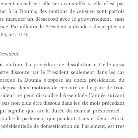
ent encadrée : elle sera sans effet si elle n’est pas
insi à la Douma, des motions de censure sont parfois
ur marquer un désaccord avec le gouvernement, sans
e. Par ailleurs, le Président « décide » d’accepter ou
3, art. 117).
résident
ssolution. La procédure de dissolution est elle aussi
être dissoute par le Président seulement dans les cas
e lorsque la Douma s’oppose au choix présidentiel du
le dépose deux motions de censure en l’espace de trois
président ne peut dissoudre l’Assemblée l’année suivant
t pas non plus être dissous dans les six mois précédant
 qui signifie que sur la durée du mandat présidentiel –
ssoudre le parlement que pendant 2 ans et demi. Ainsi,
 présidentielle de domestication du Parlement, est très