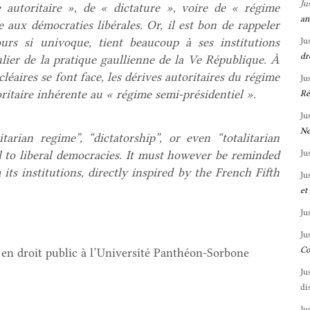
Ju
 autoritaire », de « dictature », voire de « régime
an
e aux démocraties libérales. Or, il est bon de rappeler
ours si univoque, tient beaucoup à ses institutions
Ju
dr
ulier de la pratique gaullienne de la Ve République. À
éaires se font face, les dérives autoritaires du régime
Ju
oritaire inhérente au « régime semi-présidentiel ».
Ré
Ju
Ne
tarian regime”, “dictatorship”, or even “totalitarian
Ju
l to liberal democracies. It must however be reminded
ts institutions, directly inspired by the French Fifth
Ju
et
Ju
Ju
Co
 en droit public à l’Université Panthéon-Sorbone
Ju
di
Ju