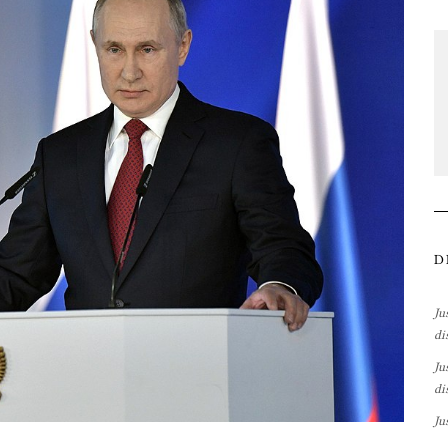
D
Ju
di
Ju
di
Ju