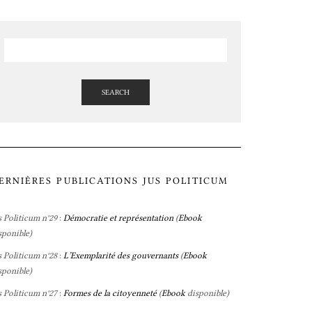
SEARCH
ERNIÈRES PUBLICATIONS JUS POLITICUM
s Politicum n°29
:
Démocratie et représentation
(
Ebook
sponible)
s Politicum n°28
:
L’Exemplarité des gouvernants
(
Ebook
sponible)
s Politicum n°27
:
Formes de la citoyenneté
(
Ebook
disponible)