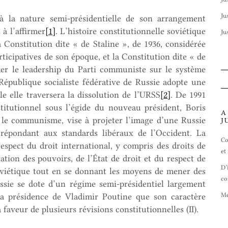
Ju
é à la nature semi-présidentielle de son arrangement
 à l’affirmer
[1]
. L’histoire constitutionnelle soviétique
Ju
a Constitution dite « de Staline », de 1936, considérée
ticipatives de son époque, et la Constitution dite « de
mer le leadership du Parti communiste sur le système
 République socialiste fédérative de Russie adopte une
le elle traversera la dissolution de l’URSS
[2]
. De 1991
titutionnel sous l’égide du nouveau président, Boris
A
c le communisme, vise à projeter l’image d’une Russie
J
répondant aux standards libéraux de l’Occident. La
Co
espect du droit international, y compris des droits de
et
ation des pouvoirs, de l’État de droit et du respect de
D’
oviétique tout en se donnant les moyens de mener des
co
ussie se dote d’un régime semi-présidentiel largement
Me
 la présidence de Vladimir Poutine que son caractère
 faveur de plusieurs révisions constitutionnelles (II).