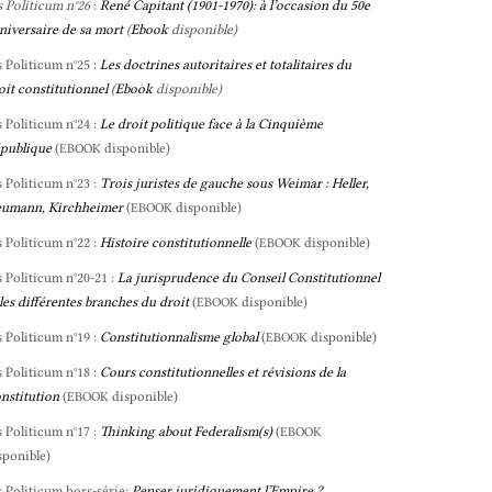
s Politicum n°26
:
René Capitant (1901-1970): à l’occasion du 50e
niversaire de sa mort
(
Ebook
disponible)
s Politicum n°25 :
Les doctrines autoritaires et totalitaires du
oit constitutionnel
(
Ebook
disponible)
s Politicum n°24 :
Le droit politique face à la Cinquième
publique
(
disponible)
EBOOK
s Politicum n°23 :
Trois juristes de gauche sous Weimar : Heller,
umann, Kirchheimer
(
disponible)
EBOOK
s Politicum n°22 :
Histoire constitutionnelle
(
disponible)
EBOOK
s Politicum n°20-21 :
La jurisprudence du Conseil Constitutionnel
 les différentes branches du droit
(
disponible)
EBOOK
s Politicum n°19 :
Constitutionnalisme global
(
disponible)
EBOOK
s Politicum n°18 :
Cours constitutionnelles et révisions de la
nstitution
(
disponible)
EBOOK
s Politicum n°17 :
Thinking about Federalism(s)
(
EBOOK
sponible)
s Politicum hors-série:
Penser juridiquement l’Empire ?