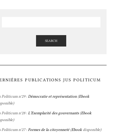
SEARCH
ERNIÈRES PUBLICATIONS JUS POLITICUM
s Politicum n°29
:
Démocratie et représentation
(
Ebook
sponible)
s Politicum n°28
:
L’Exemplarité des gouvernants
(
Ebook
sponible)
s Politicum n°27
:
Formes de la citoyenneté
(
Ebook
disponible)