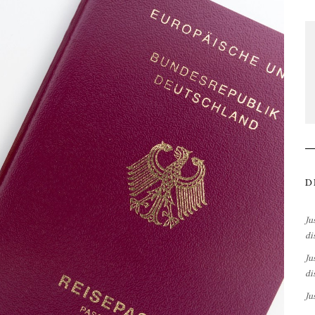
D
Ju
di
Ju
di
Ju