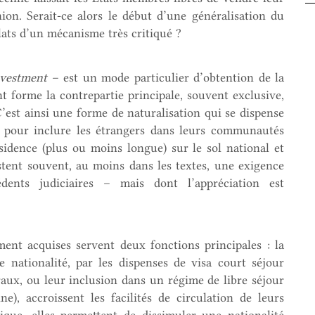
nion. Serait-ce alors le début d’une généralisation du
lats d’un mécanisme très critiqué ?
investment
– est un mode particulier d’obtention de la
 forme la contrepartie principale, souvent exclusive,
 C’est ainsi une forme de naturalisation qui se dispense
ats pour inclure les étrangers dans leurs communautés
ésidence (plus ou moins longue) sur le sol national et
istent souvent, au moins dans les textes, une exigence
ents judiciaires – mais dont l’appréciation est
ment acquises servent deux fonctions principales : la
e nationalité, par les dispenses de visa court séjour
raux, ou leur inclusion dans un régime de libre séjour
e), accroissent les facilités de circulation de leurs
ique, elles permettent de dissimuler une nationalité