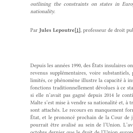
outlining the constraints on states in Eur
nationality.
Par
Jules Lepoutre
[1]
, professeur de droit p
Depuis les années 1990, des États insulaires on
revenus supplémentaires, voire substantiels,
limités, ce phénomène illustre la capacité à in
fonctions traditionnellement dévolues à ce sta
si elle n’avait pas gagné depuis 2014 le con
Malte s’est mise à vendre sa nationalité et, à t
sont attachés. Le recours en manquement for
État, et le prononcé prochain de la Cour de ju
pourrait être avalisé au sein de l’Union. L’a
octobre dernier que le droit de l’Union europ