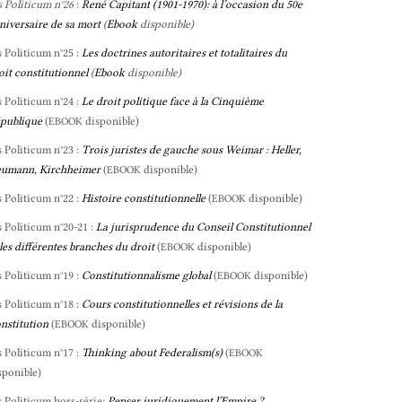
s Politicum n°26
:
René Capitant (1901-1970): à l’occasion du 50e
niversaire de sa mort
(
Ebook
disponible)
s Politicum n°25 :
Les doctrines autoritaires et totalitaires du
oit constitutionnel
(
Ebook
disponible)
s Politicum n°24 :
Le droit politique face à la Cinquième
publique
(
disponible)
EBOOK
s Politicum n°23 :
Trois juristes de gauche sous Weimar : Heller,
umann, Kirchheimer
(
disponible)
EBOOK
s Politicum n°22 :
Histoire constitutionnelle
(
disponible)
EBOOK
s Politicum n°20-21 :
La jurisprudence du Conseil Constitutionnel
 les différentes branches du droit
(
disponible)
EBOOK
s Politicum n°19 :
Constitutionnalisme global
(
disponible)
EBOOK
s Politicum n°18 :
Cours constitutionnelles et révisions de la
nstitution
(
disponible)
EBOOK
s Politicum n°17 :
Thinking about Federalism(s)
(
EBOOK
sponible)
s Politicum hors-série:
Penser juridiquement l’Empire ?