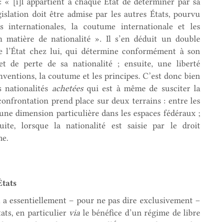
: « [i]l appartient à chaque État de déterminer par sa
gislation doit être admise par les autres États, pourvu
s internationales, la coutume internationale et les
 matière de nationalité ». Il s’en déduit un double
de l’État chez lui, qui détermine conformément à son
et de perte de sa nationalité ; ensuite, une liberté
nventions, la coutume et les principes. C’est donc bien
s nationalités
achetées
qui est à même de susciter la
confrontation prend place sur deux terrains : entre les
 une dimension particulière dans les espaces fédéraux ;
ite, lorsque la nationalité est saisie par le droit
me.
États
u a essentiellement – pour ne pas dire exclusivement –
ats, en particulier
via
le bénéfice d’un régime de libre