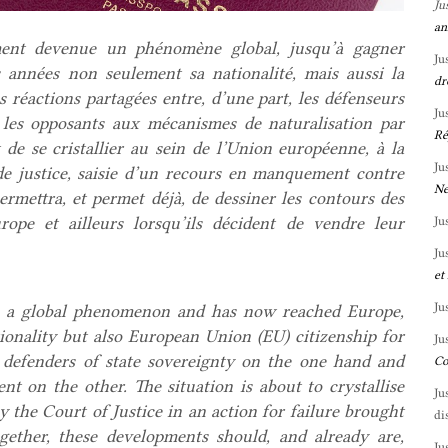
Ju
an
ement devenue un phénomène global, jusqu’à gagner
Ju
années non seulement sa nationalité, mais aussi la
dr
 réactions partagées entre, d’une part, les défenseurs
Ju
t, les opposants aux mécanismes de naturalisation par
Ré
t de se cristallier au sein de l’Union européenne, à la
Ju
de justice, saisie d’un recours en manquement contre
Ne
rmettra, et permet déjà, de dessiner les contours des
rope et ailleurs lorsqu’ils décident de vendre leur
Ju
Ju
et
Ju
me a global phenomenon and has now reached Europe,
ionality but also European Union (EU) citizenship for
Ju
n defenders of state sovereignty on the one hand and
Co
t on the other. The situation is about to crystallise
Ju
 the Court of Justice in an action for failure brought
di
ether, these developments should, and already are,
Ju