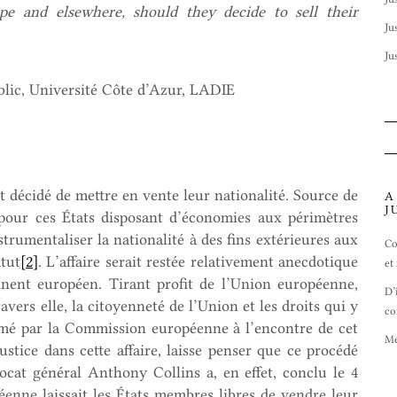
ope and elsewhere, should they decide to sell their
Ju
Ju
ublic, Université Côte d’Azur, LADIE
t décidé de mettre en vente leur nationalité. Source de
A
J
 pour ces États disposant d’économies aux périmètres
strumentaliser la nationalité à des fins extérieures aux
Co
tut
[2]
. L’affaire serait restée relativement anecdotique
et
tinent européen. Tirant profit de l’Union européenne,
D’
ravers elle, la citoyenneté de l’Union et les droits qui y
co
mé par la Commission européenne à l’encontre de cet
Me
stice dans cette affaire, laisse penser que ce procédé
vocat général Anthony Collins a, en effet, conclu le 4
éenne laissait les États membres libres de vendre leur