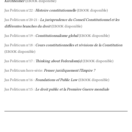
Kirchheimer
(
disponible)
EBOOK
Jus Politicum n°22 :
Histoire constitutionnelle
(
disponible)
EBOOK
Jus Politicum n°20-21 :
La jurisprudence du Conseil Constitutionnel et les
différentes branches du droit
(
disponible)
EBOOK
Jus Politicum n°19 :
Constitutionnalisme global
(
disponible)
EBOOK
Jus Politicum n°18 :
Cours constitutionnelles et révisions de la Constitution
(
disponible)
EBOOK
Jus Politicum n°17 :
Thinking about Federalism(s)
(
disponible)
EBOOK
Jus Politicum hors-série:
Penser juridiquement l’Empire ?
Jus Politicum n°16 :
Foundations of Public Law
(
disponible)
EBOOK
Jus Politicum n°15 :
Le droit public et la Première Guerre mondiale