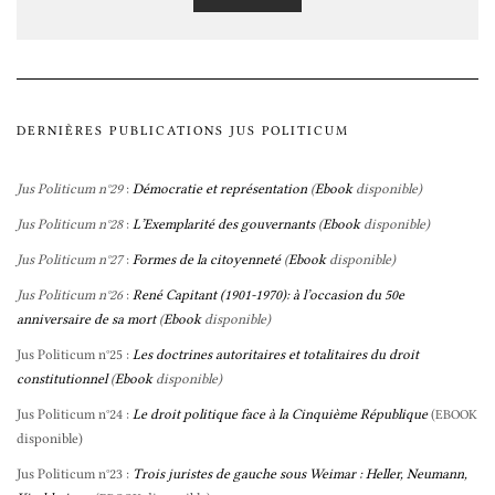
DERNIÈRES PUBLICATIONS JUS POLITICUM
Jus Politicum n°29
:
Démocratie et représentation
(
Ebook
disponible)
Jus Politicum n°28
:
L’Exemplarité des gouvernants
(
Ebook
disponible)
Jus Politicum n°27
:
Formes de la citoyenneté
(
Ebook
disponible)
Jus Politicum n°26
:
René Capitant (1901-1970): à l’occasion du 50e
anniversaire de sa mort
(
Ebook
disponible)
Jus Politicum n°25 :
Les doctrines autoritaires et totalitaires du droit
constitutionnel
(
Ebook
disponible)
Jus Politicum n°24 :
Le droit politique face à la Cinquième République
(
EBOOK
disponible)
Jus Politicum n°23 :
Trois juristes de gauche sous Weimar : Heller, Neumann,