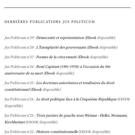
DERNIÈRES PUBLICATIONS JUS POLITICUM
Jus Politicum n°29
:
Démocratie et représentation
(
Ebook
disponible)
Jus Politicum n°28
:
L’Exemplarité des gouvernants
(
Ebook
disponible)
Jus Politicum n°27
:
Formes de la citoyenneté
(
Ebook
disponible)
Jus Politicum n°26
:
René Capitant (1901-1970): à l’occasion du 50e
anniversaire de sa mort
(
Ebook
disponible)
Jus Politicum n°25 :
Les doctrines autoritaires et totalitaires du droit
constitutionnel
(
Ebook
disponible)
Jus Politicum n°24 :
Le droit politique face à la Cinquième République
(
EBOOK
disponible)
Jus Politicum n°23 :
Trois juristes de gauche sous Weimar : Heller, Neumann,
Kirchheimer
(
disponible)
EBOOK
Jus Politicum n°22 :
Histoire constitutionnelle
(
disponible)
EBOOK