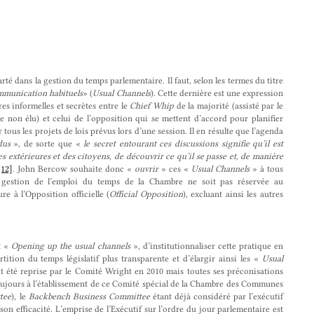
té dans la gestion du temps parlementaire. Il faut, selon les termes du titre
mmunication habituels
» (
Usual Channels
). Cette dernière est une expression
s informelles et secrètes entre le
Chief Whip
de la majorité (assisté par le
re non élu) et celui de l’opposition qui se mettent d’accord pour planifier
 tous les projets de lois prévus lors d’une session. Il en résulte que l’agenda
dus
», de sorte que «
le secret entourant ces discussions signifie qu’il est
es extérieures et des citoyens, de découvrir ce qu’il se passe et, de manière
[12]
. John Bercow souhaite donc «
ouvrir
» ces «
Usual Channels
» à tous
 gestion de l’emploi du temps de la Chambre ne soit pas réservée au
e à l’Opposition officielle (
Official Opposition
), excluant ainsi les autres
t «
Opening up the usual channels
», d’institutionnaliser cette pratique en
tition du temps législatif plus transparente et d’élargir ainsi les «
Usual
it été reprise par le Comité Wright en 2010 mais toutes ses préconisations
toujours à l’établissement de ce Comité spécial de la Chambre des Communes
tee
), le
Backbench Business Committee
étant déjà considéré par l’exécutif
n efficacité. L’emprise de l’Exécutif sur l’ordre du jour parlementaire est