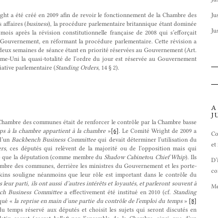
ght a été créé en 2009 afin de revoir le fonctionnement de la Chambre des
Ju
affaires (
business
), la procédure parlementaire britannique étant dominée
Ju
mois après la révision constitutionnelle française de 2008 qui s’efforçait
e Gouvernement, en réformant la procédure parlementaire. Cette révision a
 deux semaines de séance étant en priorité réservées au Gouvernement (Art.
me-Uni la quasi-totalité de l’ordre du jour est réservée au Gouvernement
itiative parlementaire (
Standing Orders
, 14 § 2).
A
J
 Chambre des communes était de renforcer le contrôle par la Chambre basse
ps à la chambre appartient à la chambre
»
[6]
. Le Comité Wright de 2009 a
Co
 d’un
Backbench Business Committee
qui devait déterminer l’utilisation du
et
rs
, ces députés qui relèvent de la majorité ou de l’opposition mais qui
tre que la députation (comme membre du
Shadow Cabinet
ou
Chief Whip
). Ils
D’
ambre des communes, derrière les ministres du Gouvernement et les porte-
co
kins souligne néanmoins que leur rôle est important dans le contrôle du
eur parti, ils ont aussi d’autres intérêts et loyautés, et parleront souvent à
Me
ch Business Committee
a effectivement été institué en 2010 (cf.
Standing
qué «
la reprise en main d’une partie du contrôle de l’emploi du temps
»
[8]
du temps réservé aux députés et choisit les sujets qui seront discutés en