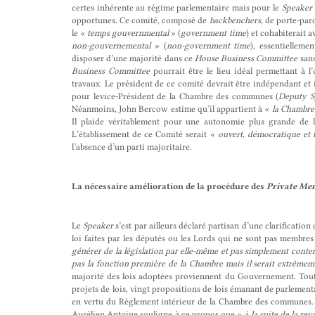
certes inhérente au régime parlementaire mais pour le
Speaker
opportunes. Ce comité, composé de
backbenchers
, de porte-par
le «
temps gouvernmental
» (
government time
) et cohabiterait a
non-gouvernemental
» (
non-government time
), essentielleme
disposer d’une majorité dans ce
House Business Committee
sans
Business Committee
pourrait être le lieu idéal permettant à 
travaux. Le président de ce comité devrait être indépendant et 
pour levice-Président de la Chambre des communes (
Deputy S
Néanmoins, John Bercow estime qu’il appartient à «
la Chambre
Il plaide véritablement pour une autonomie plus grande de
L’établissement de ce Comité serait «
ouvert, démocratique et 
l’absence d’un parti majoritaire.
La nécessaire amélioration de la procédure des
Private Mem
Le
Speaker
s’est par ailleurs déclaré partisan d’une clarification
loi faites par les députés ou les Lords qui ne sont pas membr
générer de la législation par elle-même et pas simplement contemp
pas la fonction première de la Chambre mais il serait extrêmeme
majorité des lois adoptées proviennent du Gouvernement. Toutef
projets de lois, vingt propositions de lois émanant de parlement
en vertu du Règlement intérieur de la Chambre des communes. S
Aurélien Antoine souligne à ce propos que «
à la suite de la r