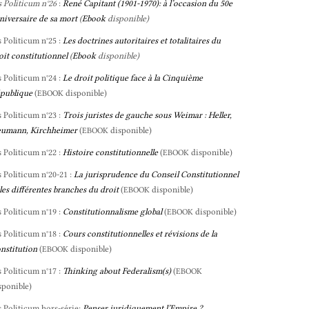
s Politicum n°26
:
René Capitant (1901-1970): à l’occasion du 50e
niversaire de sa mort
(
Ebook
disponible)
s Politicum n°25 :
Les doctrines autoritaires et totalitaires du
oit constitutionnel
(
Ebook
disponible)
s Politicum n°24 :
Le droit politique face à la Cinquième
publique
(
disponible)
EBOOK
s Politicum n°23 :
Trois juristes de gauche sous Weimar : Heller,
umann, Kirchheimer
(
disponible)
EBOOK
s Politicum n°22 :
Histoire constitutionnelle
(
disponible)
EBOOK
s Politicum n°20-21 :
La jurisprudence du Conseil Constitutionnel
 les différentes branches du droit
(
disponible)
EBOOK
s Politicum n°19 :
Constitutionnalisme global
(
disponible)
EBOOK
s Politicum n°18 :
Cours constitutionnelles et révisions de la
nstitution
(
disponible)
EBOOK
s Politicum n°17 :
Thinking about Federalism(s)
(
EBOOK
sponible)
s Politicum hors-série:
Penser juridiquement l’Empire ?