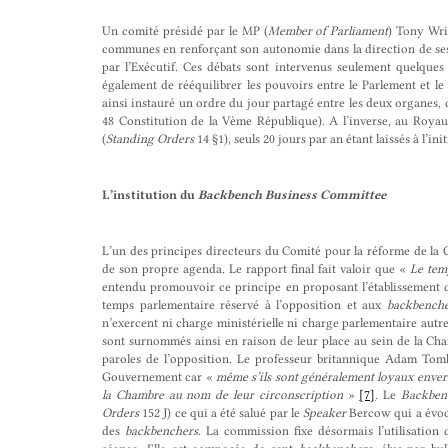
Un comité présidé par le MP (
Member of Parliament
) Tony Wri
communes en renforçant son autonomie dans la direction de ses 
par l’Exécutif. Ces débats sont intervenus seulement quelques 
également de rééquilibrer les pouvoirs entre le Parlement et l
ainsi instauré un ordre du jour partagé entre les deux organes,
48 Constitution de la Vème République). A l’inverse, au Royau
(
Standing Orders
14 §1), seuls 20 jours par an étant laissés à l’in
L’institution du
Backbench Business Committee
L’un des principes directeurs du Comité pour la réforme de la
de son propre agenda. Le rapport final fait valoir que «
Le tem
entendu promouvoir ce principe en proposant l’établissement
temps parlementaire réservé à l’opposition et aux
backbenche
n’exercent ni charge ministérielle ni charge parlementaire au
sont surnommés ainsi en raison de leur place au sein de la Ch
paroles de l’opposition. Le professeur britannique Adam Tom
Gouvernement car «
même s’ils sont généralement loyaux envers l
la Chambre au nom de leur circonscription
»
[7]
. Le
Backben
Orders
152 J) ce qui a été salué par le
Speaker
Bercow qui a évo
des
backbenchers
. La commission fixe désormais l’utilisation 