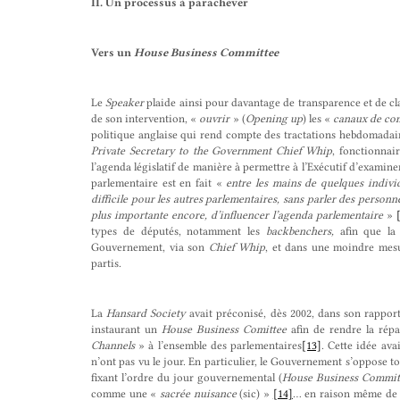
II. Un processus à parachever
Vers un
House Business Committee
Le
Speaker
plaide ainsi pour davantage de transparence et de clar
de son intervention, «
ouvrir
» (
Opening up
) les «
canaux de co
politique anglaise qui rend compte des tractations hebdomadaire
Private Secretary to the Government Chief Whip
, fonctionnai
l’agenda législatif de manière à permettre à l’Exécutif d’examiner
parlementaire est en fait «
entre les mains de quelques indivi
difficile pour les autres parlementaires, sans parler des personn
plus importante encore, d’influencer l’agenda parlementaire
»
types de députés, notamment les
backbenchers,
afin que la
Gouvernement, via son
Chief Whip
, et dans une moindre mesur
partis.
La
Hansard Society
avait préconisé, dès 2002, dans son rappor
instaurant un
House Business Comittee
afin de rendre la répar
Channels
» à l’ensemble des parlementaires
[13]
. Cette idée ava
n’ont pas vu le jour. En particulier, le Gouvernement s’oppose 
fixant l’ordre du jour gouvernemental (
House Business Commit
comme une «
sacrée nuisance
(sic) »
[14]
… en raison même de so