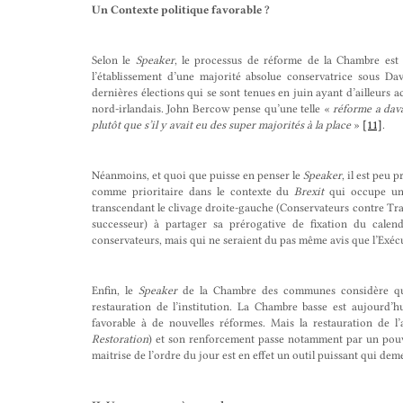
Un Contexte politique favorable ?
Selon le
Speaker
, le processus de réforme de la Chambre est f
l’établissement d’une majorité absolue conservatrice sous Da
dernières élections qui se sont tenues en juin ayant d’ailleurs a
nord-irlandais. John Bercow pense qu’une telle «
réforme a dava
plutôt que s’il y avait eu des super majorités à la place
»
[11]
.
Néanmoins, et quoi que puisse en penser le
Speaker
, il est peu
comme prioritaire dans le contexte du
Brexit
qui occupe une
transcendant le clivage droite-gauche (Conservateurs contre Trav
successeur) à partager sa prérogative de fixation du calend
conservateurs, mais qui ne seraient du pas même avis que l’Exéc
Enfin, le
Speaker
de la Chambre des communes considère 
restauration de l’institution. La Chambre basse est aujourd’h
favorable à de nouvelles réformes. Mais la restauration de
Restoration
) et son renforcement passe notamment par un pouvoi
maitrise de l’ordre du jour est en effet un outil puissant qui