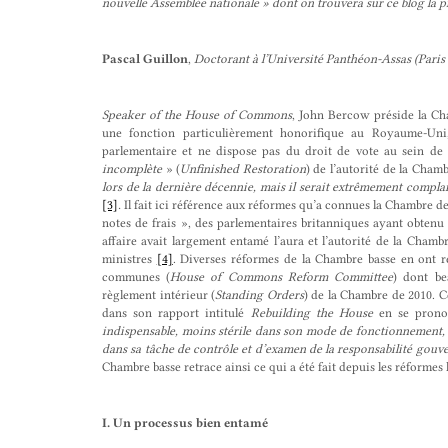
nouvelle Assemblée nationale » dont on trouvera sur ce blog la 
Pascal Guillon
,
Doctorant à l’Université Panthéon-Assas (Paris 
Speaker of the House of Commons
, John Bercow préside la Cha
une fonction particulièrement honorifique au Royaume-Un
parlementaire et ne dispose pas du droit de vote au sein de
incomplète
» (
Unfinished Restoration
) de l’autorité de la Cha
lors de la dernière décennie, mais il serait extrêmement compla
[3]
.
Il fait ici référence aux réformes qu’a connues la Chambre d
notes de frais », des parlementaires britanniques ayant obtenu
affaire avait largement entamé l’aura et l’autorité de la Cha
ministres
[4]
. Diverses réformes de la Chambre basse en ont r
communes (
House of Commons Reform Committee
) dont be
règlement intérieur (
Standing Orders
) de la Chambre de 2010. C
dans son rapport intitulé
Rebuilding the House
en se prono
indispensable, moins stérile dans son mode de fonctionnement, pl
dans sa tâche de contrôle et d’examen de la responsabilité gou
Chambre basse retrace ainsi ce qui a été fait depuis les réformes
I. Un processus bien entamé