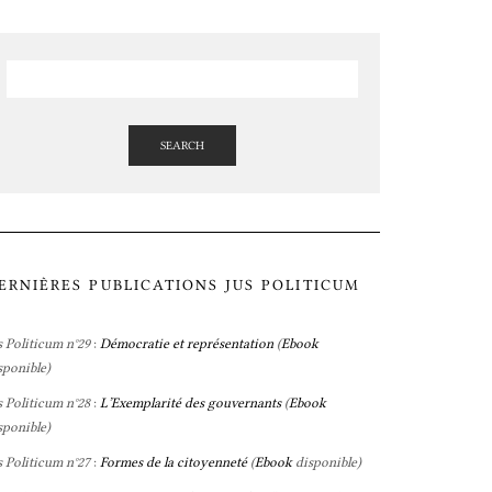
SEARCH
ERNIÈRES PUBLICATIONS JUS POLITICUM
s Politicum n°29
:
Démocratie et représentation
(
Ebook
sponible)
s Politicum n°28
:
L’Exemplarité des gouvernants
(
Ebook
sponible)
s Politicum n°27
:
Formes de la citoyenneté
(
Ebook
disponible)