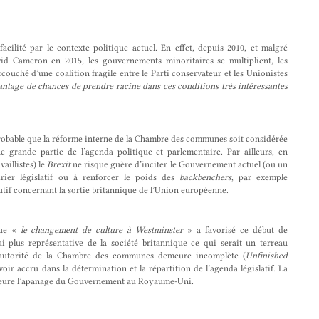
acilité par le contexte politique actuel. En effet, depuis 2010, et malgré
vid Cameron en 2015, les gouvernements minoritaires se multiplient, les
ccouché d’une coalition fragile entre le Parti conservateur et les Unionistes
ntage de chances de prendre racine dans ces conditions très intéressantes
 probable que la réforme interne de la Chambre des communes soit considérée
 grande partie de l’agenda politique et parlementaire. Par ailleurs, en
aillistes) le
Brexit
ne risque guère d’inciter le Gouvernement actuel (ou un
rier législatif ou à renforcer le poids des
backbenchers
, par exemple
utif concernant la sortie britannique de l’Union européenne.
que «
le changement de culture à Westminster
» a favorisé ce début de
ui plus représentative de la société britannique ce qui serait un terreau
 l’autorité de la Chambre des communes demeure incomplète (
Unfinished
r accru dans la détermination et la répartition de l’agenda législatif. La
 demeure l’apanage du Gouvernement au Royaume-Uni.