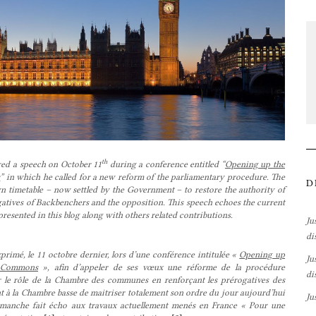
th
ed a speech on October 11
during a conference entitled “
Opening up the
s
” in which he called for a new reform of the parliamentary procedure. The
D
n timetable – now settled by the Government – to restore the authority of
atives of Backbenchers and the opposition. This speech echoes the current
esented in this blog along with others related contributions.
Ju
di
imé, le 11 octobre dernier, lors d’une conférence intitulée «
Opening up
Ju
f Commons
», afin d’appeler de ses vœux une réforme de la procédure
di
er le rôle de la Chambre des communes en renforçant les prérogatives des
t à la Chambre basse de maitriser totalement son ordre du jour aujourd’hui
Ju
manche fait écho aux travaux actuellement menés en France « Pour une