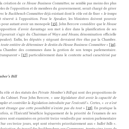
la création de ce
House Business Committee
, ne semble pas moins des plus
oles de l’opposition et de membres du gouvernement, serait chargé de gérer
vec le
Backbench Committee
déjà existant dont le rôle est de fixer «
le temps
nt réservé à l’opposition. Pour le
Speaker
, les Ministres doivent pouvoir
 pour autant avoir un monopole
[15]
. John Bercow considère que le
House
l’opposition d’avoir davantage son mot à dire dans la planification de ses
il pourrait s’agir du
Chairman of Ways and Means,
dénomination officielle
peaker
). Enfin, les députés y siégeant devraient être élus par la Chambre.
 toute entière de déterminer le destin du House Business Committee
»
[16]
.
 la Chambre des communes dans la gestion de son temps parlementaire.
transparent
»
[17]
particulièrement dans le contexte actuel caractérisé par
ber’s Bill
 du rôle et des statuts des
Private Member’s Bill
qui sont des propositions de
es du Cabinet. Pour John Bercow, «
une législature doit avoir la capacité de
ler et contrôler la législation introduite par l’exécutif
». Certes, «
ce n’est
nt étrange que cette possibilité n’existe pas du tout
»
[18]
. En pratique la
ois, si l’Exécutif bénéficie logiquement de la priorité de l’examen de ses
aires sont examinées en priorité treize vendredis par session parlementaire
ur ces treize jours, sept sont réservés prioritairement aux «
ballot bills
».
evalorisation du travail des backbenchers aux Communes, trente-cinq jours de