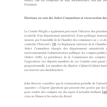
séance. Elle est composée de sept
backbenchers
, élus par bul
Président.
Élections au sein des
Select Committees
et résurrection de
Le Comité Wright a également préconisé l’élection des préside
(contrôle d’un département ministériel, d’une politique tran
session, par l’ensemble de la Chambre des communes car «
ce do
contrôler l’Exécutif
»
[9]
. Le Règlement intérieur de la Chambr
Select Committees
chargés des départements ministériels ai
environnemental, l’administration publique, les comptes publics 
Orders
122B). La présidence de la Commission des comptes 
l’opposition. Les députés membres de ces Comités sont quant à 
proportionnelle. Les membres du
Shadow Cabinet
(Cabinet fant
est réservée aux
backbenchers
.
John Bercow considère que la restauration partielle de l’autori
urgentes
» (
Urgent Question
) qui peuvent être posées par les 
pour rendre des comptes sur des sujets d’actualité brûlants
[10
crise au Yémen et les suites du
Brexit
.