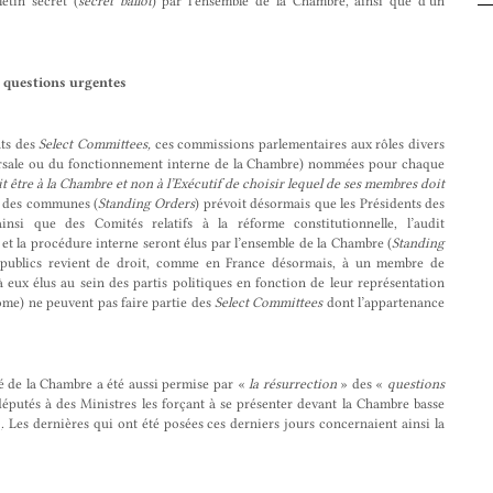
letin secret (
secret ballot
) par l’ensemble de la Chambre, ainsi que d’un
s questions urgentes
nts des
Select Committees,
ces commissions parlementaires aux rôles divers
sversale ou du fonctionnement interne de la Chambre) nommées pour chaque
it être à la Chambre et non à l’Exécutif de choisir lequel de ses membres doit
e des communes (
Standing Orders
) prévoit désormais que les Présidents des
nsi que des Comités relatifs à la réforme constitutionnelle, l’audit
et la procédure interne seront élus par l’ensemble de la Chambre (
Standing
publics revient de droit, comme en France désormais, à un membre de
eux élus au sein des partis politiques en fonction de leur représentation
ôme) ne peuvent pas faire partie des
Select Committees
dont l’appartenance
té de la Chambre a été aussi permise par «
la résurrection
» des «
questions
députés à des Ministres les forçant à se présenter devant la Chambre basse
]
. Les dernières qui ont été posées ces derniers jours concernaient ainsi la