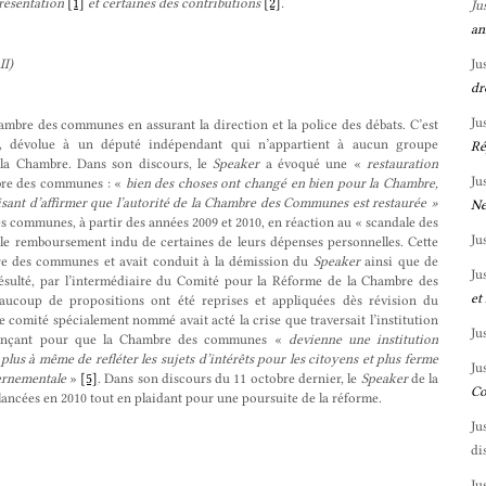
présentation
[1]
et certaines des contributions
[2]
.
Ju
an
II)
Ju
dr
Ju
mbre des communes en assurant la direction et la police des débats. C’est
i, dévolue à un député indépendant qui n’appartient à aucun groupe
Ré
 la Chambre. Dans son discours, le
Speaker
a évoqué une «
restauration
Ju
mbre des communes : «
bien des choses ont changé en bien pour la Chambre,
isant d’affirmer que l’autorité de la Chambre des Communes est restaurée »
Ne
es communes, à partir des années 2009 et 2010, en réaction au « scandale des
Ju
 le remboursement indu de certaines de leurs dépenses personnelles. Cette
mbre des communes et avait conduit à la démission du
Speaker
ainsi que de
Ju
ésulté, par l’intermédiaire du Comité pour la Réforme de la Chambre des
et
aucoup de propositions ont été reprises et appliquées dès révision du
e comité spécialement nommé avait acté la crise que traversait l’institution
Ju
nçant pour que la Chambre des communes «
devienne
une institution
us à même de refléter les sujets d’intérêts pour les citoyens et plus ferme
Ju
vernementale
»
[5]
. Dans son discours du 11 octobre dernier, le
Speaker
de la
Co
 lancées en 2010 tout en plaidant pour une poursuite de la réforme.
Ju
di
Ju