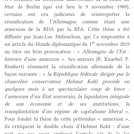
Mur de Berlin (qui eut lieu le 9 novembre 1989),
certains ont cru judicieux de réinterpréter la
réunification de l’Allemagne comme étant une
annexion de la RDA par la RFA. Cette thèse a été
diffusée par Jean-Luc Mélenchon, qui l’a empruntée à
er
un article du
Monde diplomatique
du 1
novembre 2019
au titre un brin provocateur : «
Allemagne de l’Est :
histoire d’une annexion
». Ses auteurs (R. Knaebel, P.
Rimbert) résument la réunification allemande de la
façon suivante : «
la République fédérale dirigée par le
chancelier conservateur Helmut Kohl procède en
quelques mois à un spectaculaire coup de force :
l’annexion d’un État souverain, la liquidation intégrale
de son économie et de ses institutions, la
transplantation d’un régime de capitalisme libéral
».
Pour fonder la thèse de cette prétendue « annexion »,
ils critiquent le double choix d’Helmut Kohl : d’une
part, ne pas avoir appliqué l’article 146 de la loi