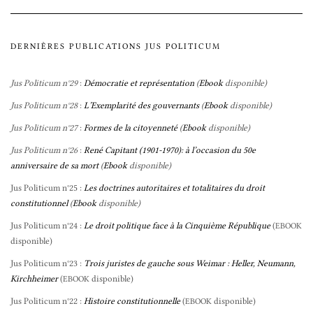
DERNIÈRES PUBLICATIONS JUS POLITICUM
Jus Politicum n°29
:
Démocratie et représentation
(
Ebook
disponible)
Jus Politicum n°28
:
L’Exemplarité des gouvernants
(
Ebook
disponible)
Jus Politicum n°27
:
Formes de la citoyenneté
(
Ebook
disponible)
Jus Politicum n°26
:
René Capitant (1901-1970): à l’occasion du 50e
anniversaire de sa mort
(
Ebook
disponible)
Jus Politicum n°25 :
Les doctrines autoritaires et totalitaires du droit
constitutionnel
(
Ebook
disponible)
Jus Politicum n°24 :
Le droit politique face à la Cinquième République
(
EBOOK
disponible)
Jus Politicum n°23 :
Trois juristes de gauche sous Weimar : Heller, Neumann,
Kirchheimer
(
disponible)
EBOOK
Jus Politicum n°22 :
Histoire constitutionnelle
(
disponible)
EBOOK