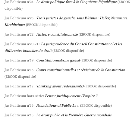
Jus Politicum n°24 :
Le droit politique face à la Cinquième République
(
EBOOK
disponible)
Jus Politicum n°23 :
Trois juristes de gauche sous Weimar : Heller, Neumann,
Kirchheimer
(
disponible)
EBOOK
Jus Politicum n°22 :
Histoire constitutionnelle
(
disponible)
EBOOK
Jus Politicum n°20-21 :
La jurisprudence du Conseil Constitutionnel et les
différentes branches du droit
(
disponible)
EBOOK
Jus Politicum n°19 :
Constitutionnalisme global
(
disponible)
EBOOK
Jus Politicum n°18 :
Cours constitutionnelles et révisions de la Constitution
(
disponible)
EBOOK
Jus Politicum n°17 :
Thinking about Federalism(s)
(
disponible)
EBOOK
Jus Politicum hors-série:
Penser juridiquement l’Empire ?
Jus Politicum n°16 :
Foundations of Public Law
(
disponible)
EBOOK
Jus Politicum n°15 :
Le droit public et la Première Guerre mondiale