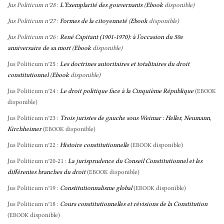
Jus Politicum n°28
:
L’Exemplarité des gouvernants
(
Ebook
disponible)
Jus Politicum n°27
:
Formes de la citoyenneté
(
Ebook
disponible)
Jus Politicum n°26
:
René Capitant (1901-1970): à l’occasion du 50e
anniversaire de sa mort
(
Ebook
disponible)
Jus Politicum n°25 :
Les doctrines autoritaires et totalitaires du droit
constitutionnel
(
Ebook
disponible)
Jus Politicum n°24 :
Le droit politique face à la Cinquième République
(
EBOOK
disponible)
Jus Politicum n°23 :
Trois juristes de gauche sous Weimar : Heller, Neumann,
Kirchheimer
(
disponible)
EBOOK
Jus Politicum n°22 :
Histoire constitutionnelle
(
disponible)
EBOOK
Jus Politicum n°20-21 :
La jurisprudence du Conseil Constitutionnel et les
différentes branches du droit
(
disponible)
EBOOK
Jus Politicum n°19 :
Constitutionnalisme global
(
disponible)
EBOOK
Jus Politicum n°18 :
Cours constitutionnelles et révisions de la Constitution
(
disponible)
EBOOK