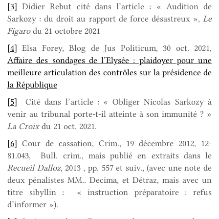
[3]
Didier Rebut cité dans l’article : « Audition de
Sarkozy : du droit au rapport de force désastreux »,
Le
Figaro
du 21 octobre 2021
[4]
Elsa Forey, Blog de Jus Politicum, 30 oct. 2021,
Affaire des sondages de l’Elysée : plaidoyer pour une
meilleure articulation des contrôles sur la présidence de
la République
[5]
Cité dans l’article : « Obliger Nicolas Sarkozy à
venir au tribunal porte-t-il atteinte à son immunité ? »
La Croix
du 21 oct. 2021.
[6]
Cour de cassation, Crim., 19 décembre 2012, 12-
81.043, Bull. crim., mais publié en extraits dans le
Recueil Dalloz
, 2013 , pp. 557 et suiv., (avec une note de
deux pénalistes MM.. Decima, et Détraz, mais avec un
titre sibyllin : « instruction préparatoire : refus
d’informer »).