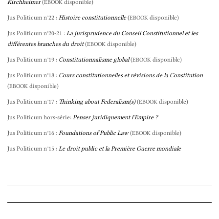
Kirchheimer
(
disponible)
EBOOK
Jus Politicum n°22 :
Histoire constitutionnelle
(
disponible)
EBOOK
Jus Politicum n°20-21 :
La jurisprudence du Conseil Constitutionnel et les
différentes branches du droit
(
disponible)
EBOOK
Jus Politicum n°19 :
Constitutionnalisme global
(
disponible)
EBOOK
Jus Politicum n°18 :
Cours constitutionnelles et révisions de la Constitution
(
disponible)
EBOOK
Jus Politicum n°17 :
Thinking about Federalism(s)
(
disponible)
EBOOK
Jus Politicum hors-série:
Penser juridiquement l’Empire ?
Jus Politicum n°16 :
Foundations of Public Law
(
disponible)
EBOOK
Jus Politicum n°15 :
Le droit public et la Première Guerre mondiale