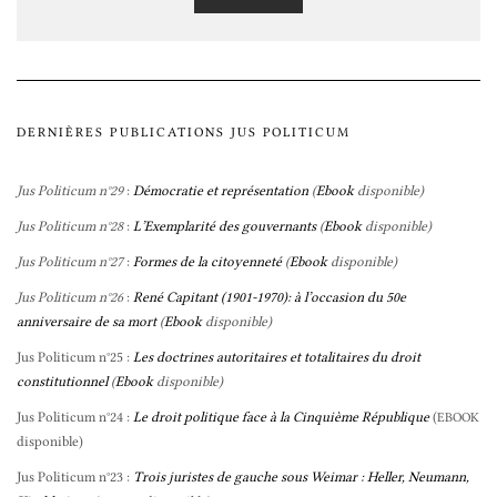
DERNIÈRES PUBLICATIONS JUS POLITICUM
Jus Politicum n°29
:
Démocratie et représentation
(
Ebook
disponible)
Jus Politicum n°28
:
L’Exemplarité des gouvernants
(
Ebook
disponible)
Jus Politicum n°27
:
Formes de la citoyenneté
(
Ebook
disponible)
Jus Politicum n°26
:
René Capitant (1901-1970): à l’occasion du 50e
anniversaire de sa mort
(
Ebook
disponible)
Jus Politicum n°25 :
Les doctrines autoritaires et totalitaires du droit
constitutionnel
(
Ebook
disponible)
Jus Politicum n°24 :
Le droit politique face à la Cinquième République
(
EBOOK
disponible)
Jus Politicum n°23 :
Trois juristes de gauche sous Weimar : Heller, Neumann,