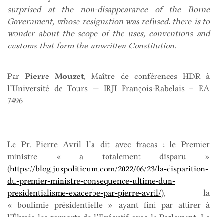
surprised at the non-disappearance of the Borne
Government, whose resignation was refused: there is to
wonder about the scope of the uses, conventions and
customs that form the unwritten Constitution.
Par
Pierre Mouzet
,
Maître de conférences HDR à
l’Université de Tours — IRJI François-Rabelais – EA
7496
Le Pr. Pierre Avril l’a dit avec fracas : le Premier
ministre « a totalement disparu »
(
https://blog.juspoliticum.com/2022/06/23/la-disparition-
du-premier-ministre-consequence-ultime-dun-
presidentialisme-exacerbe-par-pierre-avril/
), la
« boulimie présidentielle » ayant fini par attirer à
l’Élysée les rapports de l’Exécutif avec le Parlement. Le