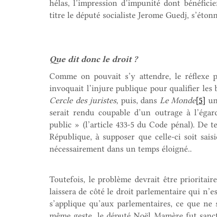
hélas, l’impression d’impunité dont bénéficie
titre le député socialiste Jerome Guedj, s’éton
Que dit donc le droit ?
Comme on pouvait s’y attendre, le réflexe 
invoquait l’injure publique pour qualifier les 
Cercle des juristes
, puis, dans
Le Monde
[5]
une
serait rendu coupable d’un outrage à l’égar
public » (l’article 433-5 du Code pénal). De te
République, à supposer que celle-ci soit saisi
nécessairement dans un temps éloigné..
Toutefois, le problème devrait être prioritai
laissera de côté le droit parlementaire qui n’e
s’applique qu’aux parlementaires, ce que ne 
même geste, le député Noël Mamère fut sancti