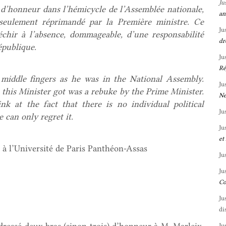
Ju
 d’honneur dans l’hémicycle de l’Assemblée nationale,
an
 seulement réprimandé par la Première ministre. Ce
Ju
léchir à l’absence, dommageable, d’une responsabilité
dr
épublique.
Ju
Ré
 middle fingers as he was in the National Assembly.
Ju
n this Minister got was a rebuke by the Prime Minister.
Ne
nk at the fact that there is no individual political
Ju
e can only regret it.
Ju
et
c à l’Université de Paris Panthéon-Assas
Ju
Ju
Co
Ju
di
Ju