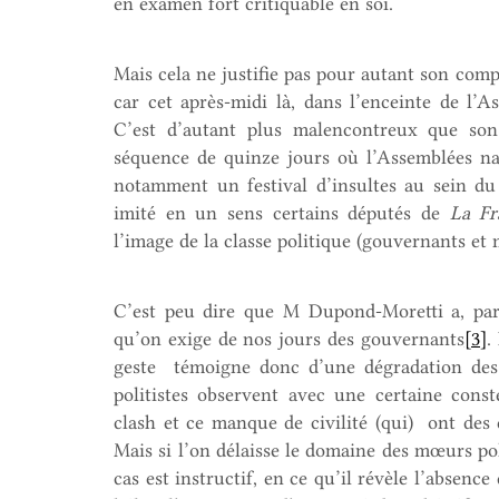
en examen fort critiquable en soi.
Mais cela ne justifie pas pour autant son com
car cet après-midi là, dans l’enceinte de l’
C’est d’autant plus malencontreux que son
séquence de quinze jours où l’Assemblées na
notamment un festival d’insultes au sein du P
imité en un sens certains députés de
La Fr
l’image de la classe politique (gouvernants et
C’est peu dire que M Dupond-Moretti a, par 
qu’on exige de nos jours des gouvernants
[3]
.
geste témoigne donc d’une dégradation des m
politistes observent avec une certaine cons
clash et ce manque de civilité (qui) ont des e
Mais si l’on délaisse le domaine des mœurs pol
cas est instructif, en ce qu’il révèle l’absence