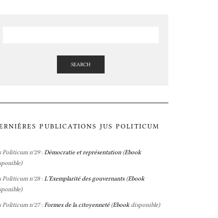
SEARCH
ERNIÈRES PUBLICATIONS JUS POLITICUM
s Politicum n°29
:
Démocratie et représentation
(
Ebook
sponible)
s Politicum n°28
:
L’Exemplarité des gouvernants
(
Ebook
sponible)
s Politicum n°27
:
Formes de la citoyenneté
(
Ebook
disponible)