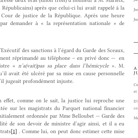
dressé deux bras (sinon trois) d’honneur à M. Marleix,
Républicains) après que celui-ci lui avait rappelé à la
Ju
a Cour de justice de la République. Après une heure
Ju
i par demander à « la représentation nationale » de
’Exécutif des sanctions à l’égard du Garde des Sceaux,
ement réprimandé au téléphone – en privé donc — en
istre «
n’a(vait)pas sa place dans l’hémicycle
». M.
A
J
’il avait été ulcéré par sa mise en cause personnelle
il jugeait profondément injuste.
Co
et
En effet, comme on le sait, la justice lui reproche une
D’
entée sur les magistrats du Parquet national financier
co
e initialement ordonnée par Mme Belloubet — Garde des
Me
lité de son devoir de ministre d’agir ainsi, et il a eu
trats
[1]
. Comme lui, on peut donc estimer cette mise