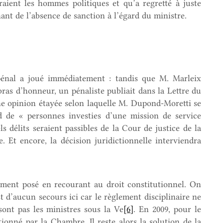
raient les hommes politiques et qu’a regretté à juste
nant de l’absence de sanction à l’égard du ministre.
pénal a joué immédiatement : tandis que M. Marleix
bras d’honneur, un pénaliste publiait dans la Lettre du
 opinion étayée selon laquelle M. Dupond-Moretti se
d de « personnes investies d’une mission de service
ls délits seraient passibles de la Cour de justice de la
e. Et encore, la décision juridictionnelle interviendra
rement posé en recourant au droit constitutionnel. On
st d’aucun secours ici car le règlement disciplinaire ne
sont pas les ministres sous la Ve
[6]
. En 2009, pour le
onné par la Chambre. Il reste alors la solution de la