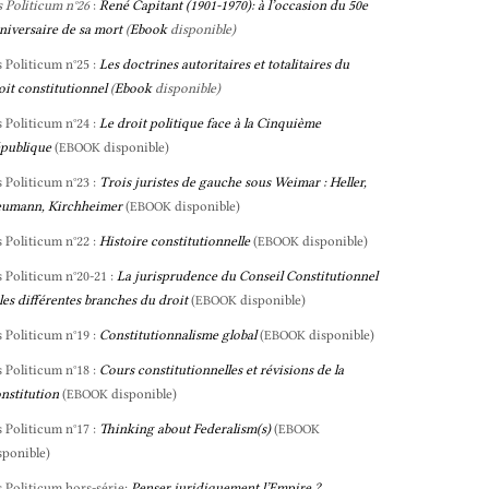
s Politicum n°26
:
René Capitant (1901-1970): à l’occasion du 50e
niversaire de sa mort
(
Ebook
disponible)
s Politicum n°25 :
Les doctrines autoritaires et totalitaires du
oit constitutionnel
(
Ebook
disponible)
s Politicum n°24 :
Le droit politique face à la Cinquième
publique
(
disponible)
EBOOK
s Politicum n°23 :
Trois juristes de gauche sous Weimar : Heller,
umann, Kirchheimer
(
disponible)
EBOOK
s Politicum n°22 :
Histoire constitutionnelle
(
disponible)
EBOOK
s Politicum n°20-21 :
La jurisprudence du Conseil Constitutionnel
 les différentes branches du droit
(
disponible)
EBOOK
s Politicum n°19 :
Constitutionnalisme global
(
disponible)
EBOOK
s Politicum n°18 :
Cours constitutionnelles et révisions de la
nstitution
(
disponible)
EBOOK
s Politicum n°17 :
Thinking about Federalism(s)
(
EBOOK
sponible)
s Politicum hors-série:
Penser juridiquement l’Empire ?