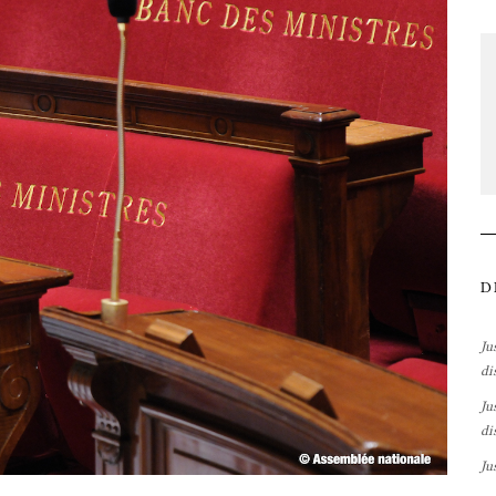
D
Ju
di
Ju
di
Ju