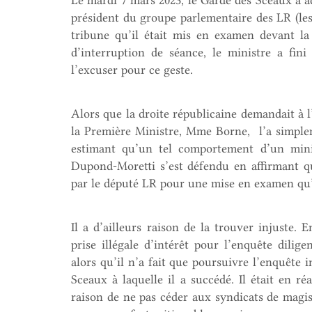
Le mardi 7 mars 2023, le Garde des Sceaux a a
président du groupe parlementaire des LR (les 
tribune qu’il était mis en examen devant l
d’interruption de séance, le ministre a fin
l’excuser pour ce geste.
Alors que la droite républicaine demandait à l
la Première Ministre, Mme Borne, l’a simpl
estimant qu’un tel comportement d’un min
Dupond-Moretti s’est défendu en affirmant qu
par le député LR pour une mise en examen qu’
Il a d’ailleurs raison de la trouver injuste. 
prise illégale d’intérêt pour l’enquête dilig
alors qu’il n’a fait que poursuivre l’enquêt
Sceaux à laquelle il a succédé. Il était en réa
raison de ne pas céder aux syndicats de magis