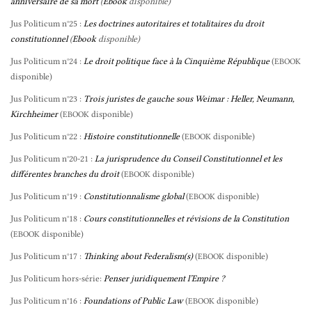
anniversaire de sa mort
(
Ebook
disponible)
Jus Politicum n°25 :
Les doctrines autoritaires et totalitaires du droit
constitutionnel
(
Ebook
disponible)
Jus Politicum n°24 :
Le droit politique face à la Cinquième République
(
EBOOK
disponible)
Jus Politicum n°23 :
Trois juristes de gauche sous Weimar : Heller, Neumann,
Kirchheimer
(
disponible)
EBOOK
Jus Politicum n°22 :
Histoire constitutionnelle
(
disponible)
EBOOK
Jus Politicum n°20-21 :
La jurisprudence du Conseil Constitutionnel et les
différentes branches du droit
(
disponible)
EBOOK
Jus Politicum n°19 :
Constitutionnalisme global
(
disponible)
EBOOK
Jus Politicum n°18 :
Cours constitutionnelles et révisions de la Constitution
(
disponible)
EBOOK
Jus Politicum n°17 :
Thinking about Federalism(s)
(
disponible)
EBOOK
Jus Politicum hors-série:
Penser juridiquement l’Empire ?
Jus Politicum n°16 :
Foundations of Public Law
(
disponible)
EBOOK