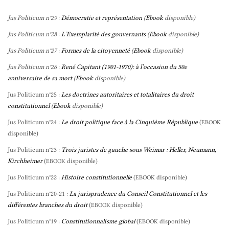
Jus Politicum n°29
:
Démocratie et représentation
(
Ebook
disponible)
Jus Politicum n°28
:
L’Exemplarité des gouvernants
(
Ebook
disponible)
Jus Politicum n°27
:
Formes de la citoyenneté
(
Ebook
disponible)
Jus Politicum n°26
:
René Capitant (1901-1970): à l’occasion du 50e
anniversaire de sa mort
(
Ebook
disponible)
Jus Politicum n°25 :
Les doctrines autoritaires et totalitaires du droit
constitutionnel
(
Ebook
disponible)
Jus Politicum n°24 :
Le droit politique face à la Cinquième République
(
EBOOK
disponible)
Jus Politicum n°23 :
Trois juristes de gauche sous Weimar : Heller, Neumann,
Kirchheimer
(
disponible)
EBOOK
Jus Politicum n°22 :
Histoire constitutionnelle
(
disponible)
EBOOK
Jus Politicum n°20-21 :
La jurisprudence du Conseil Constitutionnel et les
différentes branches du droit
(
disponible)
EBOOK
Jus Politicum n°19 :
Constitutionnalisme global
(
disponible)
EBOOK