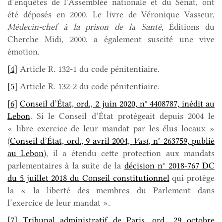
d’enquêtes de l’Assemblée nationale et du Sénat, ont
été déposés en 2000. Le livre de Véronique Vasseur,
Médecin-chef à la prison de la Santé
, Éditions du
Cherche Midi, 2000, a également suscité une vive
émotion.
[4]
Article R. 132-1 du code pénitentiaire.
[5]
Article R. 132-2 du code pénitentiaire.
[6]
Conseil d’État, ord., 2 juin 2020, n° 4408787, inédit au
Lebon
. Si le Conseil d’État protégeait depuis 2004 le
« libre exercice de leur mandat par les élus locaux »
(
Conseil d’État, ord., 9 avril 2004,
Vast
, n° 263759, publié
au Lebon
), il a étendu cette protection aux mandats
parlementaires à la suite de la
décision n° 2018-767 DC
du 5 juillet 2018 du Conseil constitutionnel
qui protège
la « la liberté des membres du Parlement dans
l’exercice de leur mandat ».
[7]
Tribunal administratif de Paris, ord., 29 octobre