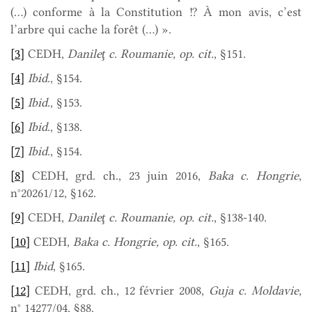
(…) conforme à la Constitution !? À mon avis, c’est
l’arbre qui cache la forêt (…) ».
[3]
CEDH,
Danileţ c. Roumanie, op. cit.
, §151.
[4]
Ibid
., §154.
[5]
Ibid
., §153.
[6]
Ibid
., §138.
[7]
Ibid
., §154.
[8]
CEDH, grd. ch., 23 juin 2016,
Baka c. Hongrie
,
n°20261/12, §162.
[9]
CEDH,
Danileţ c. Roumanie, op. cit.
, §138-140.
[10]
CEDH,
Baka c. Hongrie, op. cit.
, §165.
[11]
Ibid
, §165.
[12]
CEDH, grd. ch., 12 février 2008,
Guja c. Moldavie,
n° 14277/04, §88.