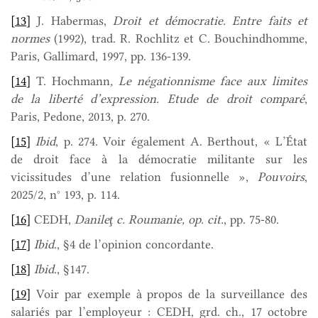
[13]
J. Habermas,
Droit et démocratie. Entre faits et
normes
(1992), trad. R. Rochlitz et C. Bouchindhomme,
Paris, Gallimard, 1997, pp. 136-139.
[14]
T. Hochmann
, Le négationnisme face aux limites
de la liberté d’expression. Etude de droit comparé
,
Paris, Pedone, 2013, p. 270.
[15]
Ibid
, p. 274. Voir également A. Berthout, « L’État
de droit face à la démocratie militante sur les
vicissitudes d’une relation fusionnelle »,
Pouvoirs
,
2025/2, n° 193, p. 114.
[16]
CEDH,
Danileţ c. Roumanie, op. cit.
, pp. 75-80.
[17]
Ibid
., §4 de l’opinion concordante.
[18]
Ibid
., §147.
[19]
Voir par exemple à propos de la surveillance des
salariés par l’employeur : CEDH, grd. ch., 17 octobre