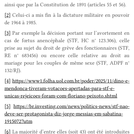
ainsi que par la Constitution de 1891 (articles 55 et 56).
[2]
Celui-ci a mis fin à la dictature militaire en pouvoir
de 1964 à 1985.
[3]
Par exemple la décision portant sur l’avortement en
cas de fœtus anencéphale (STF, HC n° 123.306), celle
prise au sujet du droit de grève des fonctionnaires (STF,
RE n° 683456) ou encore celle relative au droit au
mariage pour les couples de même sexe (STF, ADPF n°
132/RJ).
[4]
https://www1.folha.uol.com.br/poder/2025/11/dino-e-
mendonca-tiveram-votacoes-apertadas-para-stf-e-
unicas-rejeicoes-foram-com-floriano-peixoto.shtml
[5]
https://br.investing.com/news/politics-news/stf-nao-
deve-ser-protagonista-diz-jorge-messias-em-sabatina-
1915072?utm
[6]
La majorité d’entre elles (soit 43) ont été introduites