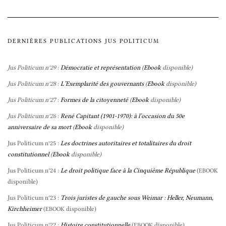
DERNIÈRES PUBLICATIONS JUS POLITICUM
Jus Politicum n°29
:
Démocratie et représentation
(
Ebook
disponible)
Jus Politicum n°28
:
L’Exemplarité des gouvernants
(
Ebook
disponible)
Jus Politicum n°27
:
Formes de la citoyenneté
(
Ebook
disponible)
Jus Politicum n°26
:
René Capitant (1901-1970): à l’occasion du 50e
anniversaire de sa mort
(
Ebook
disponible)
Jus Politicum n°25 :
Les doctrines autoritaires et totalitaires du droit
constitutionnel
(
Ebook
disponible)
Jus Politicum n°24 :
Le droit politique face à la Cinquième République
(
EBOOK
disponible)
Jus Politicum n°23 :
Trois juristes de gauche sous Weimar : Heller, Neumann,
Kirchheimer
(
disponible)
EBOOK
Jus Politicum n°22 :
Histoire constitutionnelle
(
disponible)
EBOOK