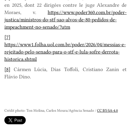
en 2025, dont 22 dirigées contre le juge Alexandre de
Moraes, v.
https://www.poder360.com.br/poder-
justica/ministros-do-stf-sao-alvos-de-80-pedidos-de-
impeachment-no-senado/?utm
[7]
https://www1.folha.uol.com.br/poder/2026/04/messias-e-
rejeitado-pelo-senado-para-o-stf-e-lula-sofre-derrota-
historica.shtml
[8]
Cármen Lúcia, Dias Toffoli, Cristiano Zanin et
Flávio Dino.
Crédit photo: Ton Molina, Carlos Moura/Agência Senado /
CC BY-SA-4.0