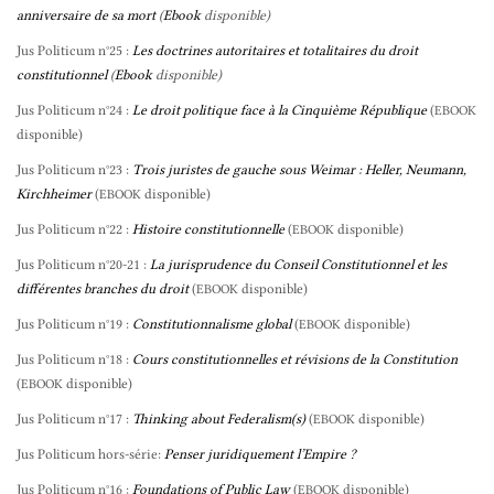
anniversaire de sa mort
(
Ebook
disponible)
Jus Politicum n°25 :
Les doctrines autoritaires et totalitaires du droit
constitutionnel
(
Ebook
disponible)
Jus Politicum n°24 :
Le droit politique face à la Cinquième République
(
EBOOK
disponible)
Jus Politicum n°23 :
Trois juristes de gauche sous Weimar : Heller, Neumann,
Kirchheimer
(
disponible)
EBOOK
Jus Politicum n°22 :
Histoire constitutionnelle
(
disponible)
EBOOK
Jus Politicum n°20-21 :
La jurisprudence du Conseil Constitutionnel et les
différentes branches du droit
(
disponible)
EBOOK
Jus Politicum n°19 :
Constitutionnalisme global
(
disponible)
EBOOK
Jus Politicum n°18 :
Cours constitutionnelles et révisions de la Constitution
(
disponible)
EBOOK
Jus Politicum n°17 :
Thinking about Federalism(s)
(
disponible)
EBOOK
Jus Politicum hors-série:
Penser juridiquement l’Empire ?
Jus Politicum n°16 :
Foundations of Public Law
(
disponible)
EBOOK