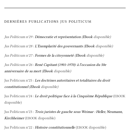
DERNIÈRES PUBLICATIONS JUS POLITICUM
Jus Politicum n°29
:
Démocratie et représentation
(
Ebook
disponible)
Jus Politicum n°28
:
L’Exemplarité des gouvernants
(
Ebook
disponible)
Jus Politicum n°27
:
Formes de la citoyenneté
(
Ebook
disponible)
Jus Politicum n°26
:
René Capitant (1901-1970): à l’occasion du 50e
anniversaire de sa mort
(
Ebook
disponible)
Jus Politicum n°25 :
Les doctrines autoritaires et totalitaires du droit
constitutionnel
(
Ebook
disponible)
Jus Politicum n°24 :
Le droit politique face à la Cinquième République
(
EBOOK
disponible)
Jus Politicum n°23 :
Trois juristes de gauche sous Weimar : Heller, Neumann,
Kirchheimer
(
disponible)
EBOOK
Jus Politicum n°22 :
Histoire constitutionnelle
(
disponible)
EBOOK