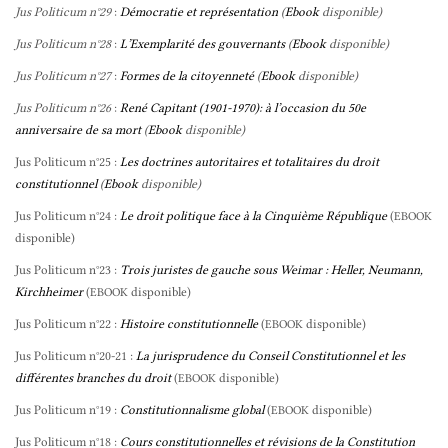
Jus Politicum n°29
:
Démocratie et représentation
(
Ebook
disponible)
Jus Politicum n°28
:
L’Exemplarité des gouvernants
(
Ebook
disponible)
Jus Politicum n°27
:
Formes de la citoyenneté
(
Ebook
disponible)
Jus Politicum n°26
:
René Capitant (1901-1970): à l’occasion du 50e
anniversaire de sa mort
(
Ebook
disponible)
Jus Politicum n°25 :
Les doctrines autoritaires et totalitaires du droit
constitutionnel
(
Ebook
disponible)
Jus Politicum n°24 :
Le droit politique face à la Cinquième République
(
EBOOK
disponible)
Jus Politicum n°23 :
Trois juristes de gauche sous Weimar : Heller, Neumann,
Kirchheimer
(
disponible)
EBOOK
Jus Politicum n°22 :
Histoire constitutionnelle
(
disponible)
EBOOK
Jus Politicum n°20-21 :
La jurisprudence du Conseil Constitutionnel et les
différentes branches du droit
(
disponible)
EBOOK
Jus Politicum n°19 :
Constitutionnalisme global
(
disponible)
EBOOK
Jus Politicum n°18 :
Cours constitutionnelles et révisions de la Constitution