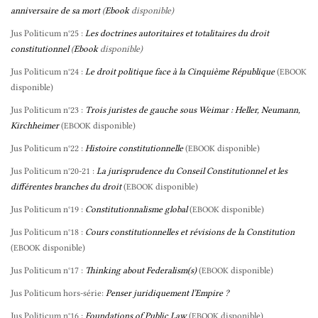
anniversaire de sa mort
(
Ebook
disponible)
Jus Politicum n°25 :
Les doctrines autoritaires et totalitaires du droit
constitutionnel
(
Ebook
disponible)
Jus Politicum n°24 :
Le droit politique face à la Cinquième République
(
EBOOK
disponible)
Jus Politicum n°23 :
Trois juristes de gauche sous Weimar : Heller, Neumann,
Kirchheimer
(
disponible)
EBOOK
Jus Politicum n°22 :
Histoire constitutionnelle
(
disponible)
EBOOK
Jus Politicum n°20-21 :
La jurisprudence du Conseil Constitutionnel et les
différentes branches du droit
(
disponible)
EBOOK
Jus Politicum n°19 :
Constitutionnalisme global
(
disponible)
EBOOK
Jus Politicum n°18 :
Cours constitutionnelles et révisions de la Constitution
(
disponible)
EBOOK
Jus Politicum n°17 :
Thinking about Federalism(s)
(
disponible)
EBOOK
Jus Politicum hors-série:
Penser juridiquement l’Empire ?
Jus Politicum n°16 :
Foundations of Public Law
(
disponible)
EBOOK