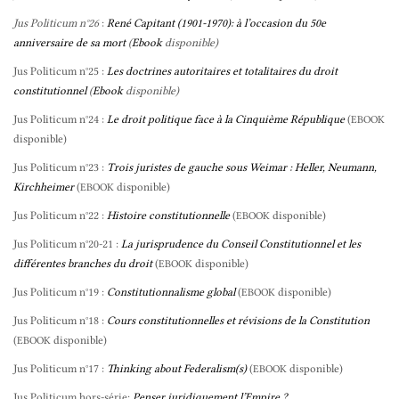
Jus Politicum n°26
:
René Capitant (1901-1970): à l’occasion du 50e
anniversaire de sa mort
(
Ebook
disponible)
Jus Politicum n°25 :
Les doctrines autoritaires et totalitaires du droit
constitutionnel
(
Ebook
disponible)
Jus Politicum n°24 :
Le droit politique face à la Cinquième République
(
EBOOK
disponible)
Jus Politicum n°23 :
Trois juristes de gauche sous Weimar : Heller, Neumann,
Kirchheimer
(
disponible)
EBOOK
Jus Politicum n°22 :
Histoire constitutionnelle
(
disponible)
EBOOK
Jus Politicum n°20-21 :
La jurisprudence du Conseil Constitutionnel et les
différentes branches du droit
(
disponible)
EBOOK
Jus Politicum n°19 :
Constitutionnalisme global
(
disponible)
EBOOK
Jus Politicum n°18 :
Cours constitutionnelles et révisions de la Constitution
(
disponible)
EBOOK
Jus Politicum n°17 :
Thinking about Federalism(s)
(
disponible)
EBOOK
Jus Politicum hors-série:
Penser juridiquement l’Empire ?