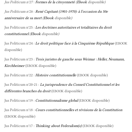
Jus Politicum n°27
:
Formes de la citoyenneté
(
Ebook
disponible)
Jus Politicum n°26
:
René Capitant (1901-1970): à l’occasion du 50e
anniversaire de sa mort
(
Ebook
disponible)
Jus Politicum n°25 :
Les doctrines autoritaires et totalitaires du droit
constitutionnel
(
Ebook
disponible)
Jus Politicum n°24 :
Le droit politique face à la Cinquième République
(
EBOOK
disponible)
Jus Politicum n°23 :
Trois juristes de gauche sous Weimar : Heller, Neumann,
Kirchheimer
(
disponible)
EBOOK
Jus Politicum n°22 :
Histoire constitutionnelle
(
disponible)
EBOOK
Jus Politicum n°20-21 :
La jurisprudence du Conseil Constitutionnel et les
différentes branches du droit
(
disponible)
EBOOK
Jus Politicum n°19 :
Constitutionnalisme global
(
disponible)
EBOOK
Jus Politicum n°18 :
Cours constitutionnelles et révisions de la Constitution
(
disponible)
EBOOK
Jus Politicum n°17 :
Thinking about Federalism(s)
(
disponible)
EBOOK