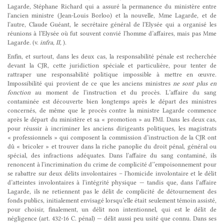
Lagarde, Stéphane Richard qui a assuré la permanence du ministère entre
l’ancien ministre (Jean-Louis Borloo) et la nouvelle, Mme Lagarde, et de
l’autre, Claude Guéant, le secrétaire général de l’Elysée qui a organisé les
réunions à l’Elysée où fut souvent convié l’homme d’affaires, mais pas Mme
Lagarde. (v.
infra, II,
).
Enfin, et surtout, dans les deux cas, la responsabilité pénale est recherchée
devant la CJR, cette juridiction spéciale et particulière, pour tenter de
rattraper une responsabilité politique impossible à mettre en œuvre.
Impossibilité qui provient de ce que les anciens ministres
ne sont plus en
fonction
au moment de l’instruction et du procès. L’affaire du sang
contaminée est découverte bien longtemps après le départ des ministres
concernés, de même que le procès contre la ministre Lagarde commence
après le départ du ministère et sa « promotion » au FMI. Dans les deux cas,
pour réussir à incriminer les anciens dirigeants politiques, les magistrats
« professionnels » qui composent la commission d’instruction de la CJR ont
dû « bricoler » et trouver dans la riche panoplie du droit pénal, général ou
spécial, des infractions adéquates. Dans l’affaire du sang contaminé, ils
renoncent à l’incrimination du crime de complicité d’’empoisonnement pour
se rabattre sur deux délits involontaires – l’homicide involontaire et le délit
d’atteintes involontaires à l’intégrité physique — tandis que, dans l’affaire
Lagarde, ils ne retiennent pas le délit de complicité de détournement des
fonds publics, initialement envisagé lorsqu’elle était seulement témoin assisté,
pour choisir, finalement, un délit non intentionnel, qui est le délit de
négligence (art. 432-16 C. pénal) — délit aussi peu usité que connu. Dans ses