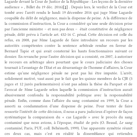
Lagarde devant la Cour de Justice de la République : Les leçons de la dernière
audience » , Billet du 19 déc. 2016)
[1]
. Depuis lors, le verdict de la Cour est
tombé avec l’arrêt rendu le lundi 19 décembre 2016 qui juge Mme Lagarde
coupable du délit de négligence, mais la dispense de peine. A la différence de
la commission d’instruction, la Cour a considéré qu’une seule décision prise
par l’ancienne ministre – et non pas deux – était constitutive de négligence
pénale, délit prévu à l’article art. 432-16 C. pénal. Cette décision est celle du
refus, en 2008, par Mme Lagarde de faire introduire un recours par les
autorités compétentes contre la sentence arbitrale rendue en faveur de
Bernard Tapie et qui avait consterné les hauts fonctionnaires suivant ce
dossier. En revanche pour l’autre décision qui a consisté, en 2007, à autoriser
le recours en arbitrage alors pourtant que le cours judiciaire des choses
tournait à l’avantage de l’Etat et au désavantage de l’homme d’affaires, la Cour
estime qu’une négligence pénale ne peut pas lui être imputée. L’arrêt,
solidement motivé, vaut aussi par le fait que les quinze membres de la CJR (3
juges et 12 jurés parlementaires) n’ont pas admis la thèse du Parquet et de
l’avocat de Mme Lagarde selon laquelle la commission d’instruction aurait
abusivement confondu la responsabilité politique avec la responsabilité
pénale. Enfin, comme dans l’affaire du sang contaminé en 1999, la Cour a
assorti sa condamnation d’une dispense de peine. Pour tenter de faire
ressortir l’intérêt de cette décision, il nous a paru judicieux d’opérer de façon
systématique la comparaison du « cas Lagarde » avec le procès du sang
contaminé que nous avions, à l’époque, étudié de près (O. Beaud,
Le sang
contaminé
, Paris, PUF, coll. Béhémoth, 1999). Une apparente symétrie réunit
ces deux cas, mais c’est en réalité la dissemblance qui retiendra