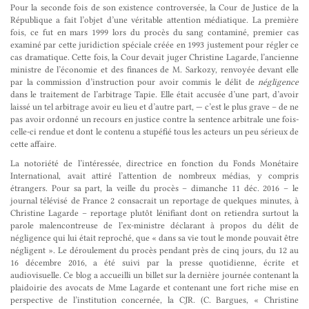
Pour la seconde fois de son existence controversée, la Cour de Justice de la
République a fait l’objet d’une véritable attention médiatique. La première
fois, ce fut en mars 1999 lors du procès du sang contaminé, premier cas
examiné par cette juridiction spéciale créée en 1993 justement pour régler ce
cas dramatique. Cette fois, la Cour devait juger Christine Lagarde, l’ancienne
ministre de l’économie et des finances de M. Sarkozy, renvoyée devant elle
par la commission d’instruction pour avoir commis le délit de
négligence
dans le traitement de l’arbitrage Tapie. Elle était accusée d’une part, d’avoir
laissé un tel arbitrage avoir eu lieu et d’autre part, — c’est le plus grave – de ne
pas avoir ordonné un recours en justice contre la sentence arbitrale une fois-
celle-ci rendue et dont le contenu a stupéfié tous les acteurs un peu sérieux de
cette affaire.
La notoriété de l’intéressée, directrice en fonction du Fonds Monétaire
International, avait attiré l’attention de nombreux médias, y compris
étrangers. Pour sa part, la veille du procès – dimanche 11 déc. 2016 – le
journal télévisé de France 2 consacrait un reportage de quelques minutes, à
Christine Lagarde – reportage plutôt lénifiant dont on retiendra surtout la
parole malencontreuse de l’ex-ministre déclarant à propos du délit de
négligence qui lui était reproché, que « dans sa vie tout le monde pouvait être
négligent ». Le déroulement du procès pendant près de cinq jours, du 12 au
16 décembre 2016, a été suivi par la presse quotidienne, écrite et
audiovisuelle. Ce blog a accueilli un billet sur la dernière journée contenant la
plaidoirie des avocats de Mme Lagarde et contenant une fort riche mise en
perspective de l’institution concernée, la CJR. (C. Bargues, « Christine