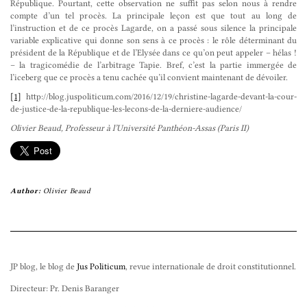
République. Pourtant, cette observation ne suffit pas selon nous à rendre
compte d’un tel procès. La principale leçon est que tout au long de
l’instruction et de ce procès Lagarde, on a passé sous silence la principale
variable explicative qui donne son sens à ce procès : le rôle déterminant du
président de la République et de l’Elysée dans ce qu’on peut appeler – hélas !
– la tragicomédie de l’arbitrage Tapie. Bref, c’est la partie immergée de
l’iceberg que ce procès a tenu cachée qu’il convient maintenant de dévoiler.
[1]
http://blog.juspoliticum.com/2016/12/19/christine-lagarde-devant-la-cour-
de-justice-de-la-republique-les-lecons-de-la-derniere-audience/
Olivier Beaud, Professeur à l’Université Panthéon-Assas (Paris II)
Author:
Olivier Beaud
JP blog, le blog de
Jus Politicum
, revue internationale de droit constitutionnel.
Directeur: Pr. Denis Baranger