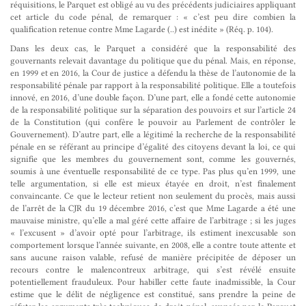
réquisitions, le Parquet est obligé au vu des précédents judiciaires appliquant
cet article du code pénal, de remarquer : « c’est peu dire combien la
qualification retenue contre Mme Lagarde (..) est inédite » (Réq. p. 104).
Dans les deux cas, le Parquet a considéré que la responsabilité des
gouvernants relevait davantage du politique que du pénal. Mais, en réponse,
en 1999 et en 2016, la Cour de justice a défendu la thèse de l’autonomie de la
responsabilité pénale par rapport à la responsabilité politique. Elle a toutefois
innové, en 2016, d’une double façon. D’une part, elle a fondé cette autonomie
de la responsabilité politique sur la séparation des pouvoirs et sur l’article 24
de la Constitution (qui confère le pouvoir au Parlement de contrôler le
Gouvernement). D’autre part, elle a légitimé la recherche de la responsabilité
pénale en se référant au principe d’égalité des citoyens devant la loi, ce qui
signifie que les membres du gouvernement sont, comme les gouvernés,
soumis à une éventuelle responsabilité de ce type. Pas plus qu’en 1999, une
telle argumentation, si elle est mieux étayée en droit, n’est finalement
convaincante. Ce que le lecteur retient non seulement du procès, mais aussi
de l’arrêt de la CJR du 19 décembre 2016, c’est que Mme Lagarde a été une
mauvaise ministre, qu’elle a mal géré cette affaire de l’arbitrage ; si les juges
« l’excusent » d’avoir opté pour l’arbitrage, ils estiment inexcusable son
comportement lorsque l’année suivante, en 2008, elle a contre toute attente et
sans aucune raison valable, refusé de manière précipitée de déposer un
recours contre le malencontreux arbitrage, qui s’est révélé ensuite
potentiellement frauduleux. Pour habiller cette faute inadmissible, la Cour
estime que le délit de négligence est constitué, sans prendre la peine de