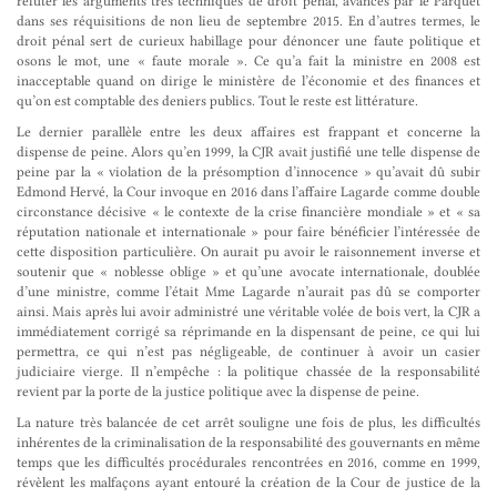
réfuter les arguments très techniques de droit pénal, avancés par le Parquet
dans ses réquisitions de non lieu de septembre 2015. En d’autres termes, le
droit pénal sert de curieux habillage pour dénoncer une faute politique et
osons le mot, une « faute morale ». Ce qu’a fait la ministre en 2008 est
inacceptable quand on dirige le ministère de l’économie et des finances et
qu’on est comptable des deniers publics. Tout le reste est littérature.
Le dernier parallèle entre les deux affaires est frappant et concerne la
dispense de peine. Alors qu’en 1999, la CJR avait justifié une telle dispense de
peine par la « violation de la présomption d’innocence » qu’avait dû subir
Edmond Hervé, la Cour invoque en 2016 dans l’affaire Lagarde comme double
circonstance décisive « le contexte de la crise financière mondiale » et « sa
réputation nationale et internationale » pour faire bénéficier l’intéressée de
cette disposition particulière. On aurait pu avoir le raisonnement inverse et
soutenir que « noblesse oblige » et qu’une avocate internationale, doublée
d’une ministre, comme l’était Mme Lagarde n’aurait pas dû se comporter
ainsi. Mais après lui avoir administré une véritable volée de bois vert, la CJR a
immédiatement corrigé sa réprimande en la dispensant de peine, ce qui lui
permettra, ce qui n’est pas négligeable, de continuer à avoir un casier
judiciaire vierge. Il n’empêche : la politique chassée de la responsabilité
revient par la porte de la justice politique avec la dispense de peine.
La nature très balancée de cet arrêt souligne une fois de plus, les difficultés
inhérentes de la criminalisation de la responsabilité des gouvernants en même
temps que les difficultés procédurales rencontrées en 2016, comme en 1999,
révèlent les malfaçons ayant entouré la création de la Cour de justice de la