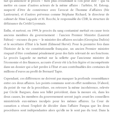
fait qu’annoncer le procès – bien plus croustillant si l’on peut dire – qui va
mettre en cause d’autres acteurs de la même affaire : l’arbitre, M. Estoup,
suspecté d’être de connivence avec l’avocat de l’homme d’affaires (Me
Lantourne), et d’autres prévenus comme Stéphane Richard, le directeur de
cabinet de Mme Lagarde et M. Rocchi, le responsable du CDR, la structure de
défaisance du Crédit Lyonnais.
Enfin, et surtout, en 1999, le procès du sang contaminé mettait en cause trois
anciens membres du gouvernement : l’ancien Premier Ministre (Laurent
Fabius) – excusez du peu — le ministre des affaires sociales (Georgina Dufoix)
et le secrétaire d’Etat à la Santé (Edmond Hervé). Pour la première fois dans
l’histoire de la vie constitutionnelle française, un ancien Premier ministre
risquait d’être condamné pénalement pour des faits relevant de ses fonctions.
Le procès Lagarde ne mettait sur la sellette
que
l’ancienne ministre de
l’économie et des finances, accusée d’avoir été à la fois légère et incompétente
dans un dossier qui a fait perdre à l’Etat et aux contribuables des centaines de
millions d’euros au profit de Bernard Tapie.
Cependant, ces différences ne doivent pas masquer la profonde ressemblance
entre ces deux affaires. Les points communs sont en effet nombreux. D’abord,
du point de vue de la procédure, on retrouve la même incohérence, relevée
par Cécile Bargues, dans son billet précédent, dans la mesure où, dans les
deux causes, les membres du gouvernement seront jugés avant les conseillers
ministériels eux-mêmes inculpés pour les mêmes affaires. La Cour de
cassation a réussi l’exploit de décider dans l’affaire Pasqua que les deux
procédures sont indépendantes alors qu’elle ne le sont pas du tout. Dans la