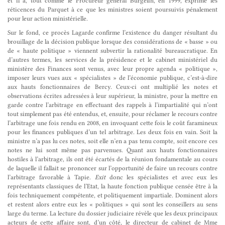
et il a, tout comme le Procureur général Burgelin, en 1999, exprimé les
réticences du Parquet à ce que les ministres soient poursuivis pénalement
pour leur action ministérielle.
Sur le fond, ce procès Lagarde confirme l’existence du danger résultant du
brouillage de la décision publique lorsque des considérations de « basse » ou
de « haute politique » viennent subvertir la rationalité bureaucratique. En
d’autres termes, les services de la présidence et le cabinet ministériel du
ministère des Finances sont venus, avec leur propre agenda « politique »,
imposer leurs vues aux « spécialistes » de l’économie publique, c’est-à-dire
aux hauts fonctionnaires de Bercy. Ceux-ci ont multiplié les notes et
observations écrites adressées à leur supérieur, la ministre, pour la mettre en
garde contre l’arbitrage en effectuant des rappels à l’impartialité qui n’ont
tout simplement pas été entendus, et, ensuite, pour réclamer le recours contre
l’arbitrage une fois rendu en 2008, en invoquant cette fois le coût faramineux
pour les finances publiques d’un tel arbitrage. Les deux fois en vain. Soit la
ministre n’a pas lu ces notes, soit elle n’en a pas tenu compte, soit encore ces
notes ne lui sont même pas parvenues. Quant aux hauts fonctionnaires
hostiles à l’arbitrage, ils ont été écartés de la réunion fondamentale au cours
de laquelle il fallait se prononcer sur l’opportunité de faire un recours contre
l’arbitrage favorable à Tapie.
Exit
donc les spécialistes et avec eux les
représentants classiques de l’Etat, la haute fonction publique censée être à la
fois techniquement compétente, et politiquement impartiale. Dominent alors
et restent alors entre eux les « politiques » qui sont les conseillers au sens
large du terme. La lecture du dossier judiciaire révèle que les deux principaux
acteurs de cette affaire sont, d’un côté, le directeur de cabinet de Mme