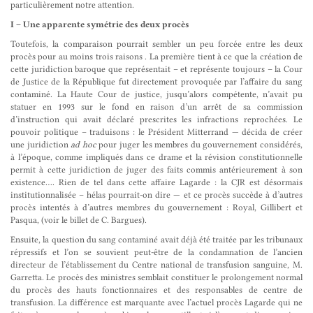
particulièrement notre attention.
I – Une apparente symétrie des deux procès
Toutefois, la comparaison pourrait sembler un peu forcée entre les deux
procès pour au moins trois raisons . La première tient à ce que la création de
cette juridiction baroque que représentait – et représente toujours – la Cour
de Justice de la République fut directement provoquée par l’affaire du sang
contaminé. La Haute Cour de justice, jusqu’alors compétente, n’avait pu
statuer en 1993 sur le fond en raison d’un arrêt de sa commission
d’instruction qui avait déclaré prescrites les infractions reprochées. Le
pouvoir politique – traduisons : le Président Mitterrand — décida de créer
une juridiction
ad hoc
pour juger les membres du gouvernement considérés,
à l’époque, comme impliqués dans ce drame et la révision constitutionnelle
permit à cette juridiction de juger des faits commis antérieurement à son
existence…. Rien de tel dans cette affaire Lagarde : la CJR est désormais
institutionnalisée – hélas pourrait-on dire — et ce procès succède à d’autres
procès intentés à d’autres membres du gouvernement : Royal, Gillibert et
Pasqua, (voir le billet de C. Bargues).
Ensuite, la question du sang contaminé avait déjà été traitée par les tribunaux
répressifs et l’on se souvient peut-être de la condamnation de l’ancien
directeur de l’établissement du Centre national de transfusion sanguine, M.
Garretta. Le procès des ministres semblait constituer le prolongement normal
du procès des hauts fonctionnaires et des responsables de centre de
transfusion. La différence est marquante avec l’actuel procès Lagarde qui ne