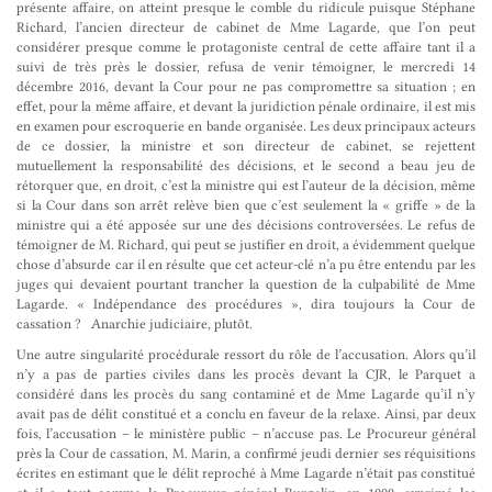
présente affaire, on atteint presque le comble du ridicule puisque Stéphane
Richard, l’ancien directeur de cabinet de Mme Lagarde, que l’on peut
considérer presque comme le protagoniste central de cette affaire tant il a
suivi de très près le dossier, refusa de venir témoigner, le mercredi 14
décembre 2016, devant la Cour pour ne pas compromettre sa situation ; en
effet, pour la même affaire, et devant la juridiction pénale ordinaire, il est mis
en examen pour escroquerie en bande organisée
.
Les deux principaux acteurs
de ce dossier, la ministre et son directeur de cabinet, se rejettent
mutuellement la responsabilité des décisions, et le second a beau jeu de
rétorquer que, en droit, c’est la ministre qui est l’auteur de la décision, même
si la Cour dans son arrêt relève bien que c’est seulement la « griffe » de la
ministre qui a été apposée sur une des décisions controversées. Le refus de
témoigner de M. Richard, qui peut se justifier en droit, a évidemment quelque
chose d’absurde car il en résulte que cet acteur-clé n’a pu être entendu par les
juges qui devaient pourtant trancher la question de la culpabilité de Mme
Lagarde. « Indépendance des procédures », dira toujours la Cour de
cassation ? Anarchie judiciaire, plutôt.
Une autre singularité procédurale ressort du rôle de l’accusation. Alors qu’il
n’y a pas de parties civiles dans les procès devant la CJR, le Parquet a
considéré dans les procès du sang contaminé et de Mme Lagarde qu’il n’y
avait pas de délit constitué et a conclu en faveur de la relaxe. Ainsi, par deux
fois, l’accusation – le ministère public – n’accuse pas. Le Procureur général
près la Cour de cassation, M. Marin, a confirmé jeudi dernier ses réquisitions
écrites en estimant que le délit reproché à Mme Lagarde n’était pas constitué