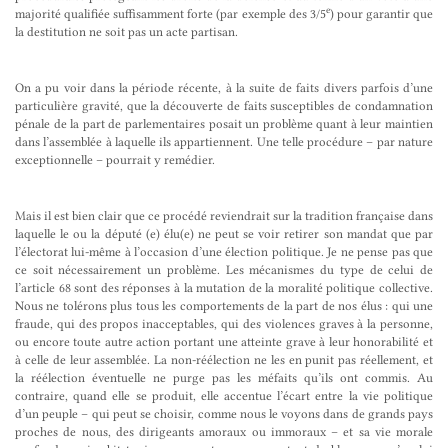
e
majorité qualifiée suffisamment forte (par exemple des 3/5
) pour garantir que
la destitution ne soit pas un acte partisan.
On a pu voir dans la période récente, à la suite de faits divers parfois d’une
particulière gravité, que la découverte de faits susceptibles de condamnation
pénale de la part de parlementaires posait un problème quant à leur maintien
dans l’assemblée à laquelle ils appartiennent. Une telle procédure – par nature
exceptionnelle – pourrait y remédier.
Mais il est bien clair que ce procédé reviendrait sur la tradition française dans
laquelle le ou la député (e) élu(e) ne peut se voir retirer son mandat que par
l’électorat lui-même à l’occasion d’une élection politique. Je ne pense pas que
ce soit nécessairement un problème. Les mécanismes du type de celui de
l’article 68 sont des réponses à la mutation de la moralité politique collective.
Nous ne tolérons plus tous les comportements de la part de nos élus : qui une
fraude, qui des propos inacceptables, qui des violences graves à la personne,
ou encore toute autre action portant une atteinte grave à leur honorabilité et
à celle de leur assemblée. La non-réélection ne les en punit pas réellement, et
la réélection éventuelle ne purge pas les méfaits qu’ils ont commis. Au
contraire, quand elle se produit, elle accentue l’écart entre la vie politique
d’un peuple – qui peut se choisir, comme nous le voyons dans de grands pays
proches de nous, des dirigeants amoraux ou immoraux – et sa vie morale