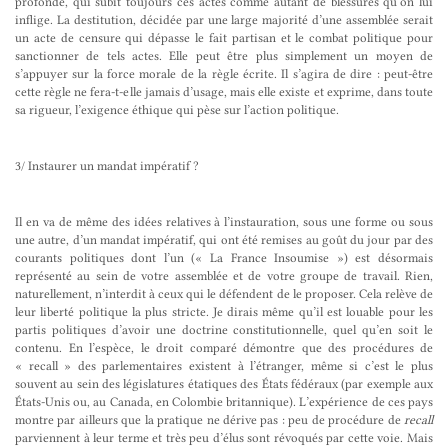
profonde, qui subit toujours ces actes comme autant de blessures qu’on lui
inflige. La destitution, décidée par une large majorité d’une assemblée serait
un acte de censure qui dépasse le fait partisan et le combat politique pour
sanctionner de tels actes. Elle peut être plus simplement un moyen de
s’appuyer sur la force morale de la règle écrite. Il s’agira de dire : peut-être
cette règle ne fera-t-elle jamais d’usage, mais elle existe et exprime, dans toute
sa rigueur, l’exigence éthique qui pèse sur l’action politique.
3/ Instaurer un mandat impératif ?
Il en va de même des idées relatives à l’instauration, sous une forme ou sous
une autre, d’un mandat impératif, qui ont été remises au goût du jour par des
courants politiques dont l’un (« La France Insoumise ») est désormais
représenté au sein de votre assemblée et de votre groupe de travail. Rien,
naturellement, n’interdit à ceux qui le défendent de le proposer. Cela relève de
leur liberté politique la plus stricte. Je dirais même qu’il est louable pour les
partis politiques d’avoir une doctrine constitutionnelle, quel qu’en soit le
contenu. En l’espèce, le droit comparé démontre que des procédures de
« recall » des parlementaires existent à l’étranger, même si c’est le plus
souvent au sein des législatures étatiques des États fédéraux (par exemple aux
États-Unis ou, au Canada, en Colombie britannique). L’expérience de ces pays
montre par ailleurs que la pratique ne dérive pas : peu de procédure de
recall
parviennent à leur terme et très peu d’élus sont révoqués par cette voie. Mais