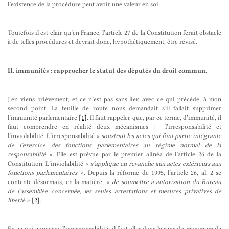
l’existence de la procédure peut avoir une valeur en soi.
Toutefois il est clair qu’en France, l’article 27 de la Constitution ferait obstacle
à de telles procédures et devrait donc, hypothétiquement, être révisé.
II. immunités : rapprocher le statut des députés du droit commun.
J’en viens brièvement, et ce n’est pas sans lien avec ce qui précède, à mon
second point. La feuille de route nous demandait s’il fallait supprimer
l’immunité parlementaire
[1]
. Il faut rappeler que, par ce terme, d’immunité, il
faut comprendre en réalité deux mécanismes : l’irresponsabilité et
l’inviolabilité. L’irresponsabilité «
soustrait les actes qui font partie intégrante
de l’exercice des fonctions parlementaires au régime normal de la
responsabilité
». Elle est prévue par le premier alinéa de l’article 26 de la
Constitution. L’inviolabilité «
s’applique en revanche aux actes extérieurs aux
fonctions parlementaires
». Depuis la réforme de 1995, l’article 26, al. 2 se
contente désormais, en la matière, «
de soumettre à autorisation du Bureau
de l’assemblée concernée, les seules arrestations et mesures privatives de
liberté
»
[2]
.
En ce qui concerne l’irresponsabilité, il faut aller dans le sens du maximum de