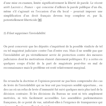
d’une mise en examen, limite significativement la liberté de parole. Le récent
arrêt
Lacroix
c
.
France
– qui concerne d’ailleurs la parole publique d’un élu,
même s’il s’agissait en l’occasion d’un élu local – pourrait imposer une
simplification d’un droit français devenu trop complexe et, par là,
potentiellement liberticide
[8]
.
2)
Il faut
supprimer l’inviolabilité
.
On peut concevoir que les députés s’inquiètent de la possible vindicte de tel
ou tel magistrat judiciaire contre l’un d’entre eux. Mais il ne semble pas que
l’inviolabilité ait pu véritablement servir de protection contre des mesures
judiciaires dont les motivations étaient clairement politiques. Il y a certes eu
quelques coups d’éclat de la part de magistrats peut-être en mal de
reconnaissance mais le problème est resté relativement marginal.
En revanche la doctrine et l’opinion peuvent ne pas bien comprendre des cas
de levée de l’inviolabilité qui ne leur ont pas toujours semblé opportuns… ou
des cas où un refus de levée d’immunité fut suivi quelques mois plus tard de la
décision contraire. Et les décisions du Bureau ne sont ni très amplement
motivées, ni très facilement accessibles. Les assemblées parlementaires
françaises, de ce point de vue, satisfont-elles à l’exigence de transparence qui