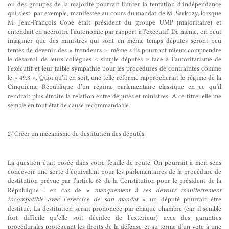
ou des groupes de la majorité pourrait limiter la tentation d’indépendance
qui s’est, par exemple, manifestée au cours du mandat de M. Sarkozy, lorsque
M. Jean-François Copé était président du groupe UMP (majoritaire) et
entendait en accroître l’autonomie par rapport à l’exécutif. De même, on peut
imaginer que des ministres qui sont en même temps députés seront peu
tentés de devenir des « frondeurs », même s’ils pourront mieux comprendre
le désarroi de leurs collègues « simple députés » face à l’autoritarisme de
l’exécutif et leur faible sympathie pour les procédures de contraintes comme
le « 49.3 ». Quoi qu’il en soit, une telle réforme rapprocherait le régime de la
Cinquième République d’un régime parlementaire classique en ce qu’il
rendrait plus étroite la relation entre députés et ministres. A ce titre, elle me
semble en tout état de cause recommandable.
2/ Créer un mécanisme de destitution des députés.
La question était posée dans votre feuille de route. On pourrait à mon sens
concevoir une sorte d’équivalent pour les parlementaires de la procédure de
destitution prévue par l’article 68 de la Constitution pour le président de la
République : en cas de «
manquement à ses devoirs manifestement
incompatible avec l’exercice de son mandat
» un député pourrait être
destitué. La destitution serait prononcée par chaque chambre (car il semble
fort difficile qu’elle soit décidée de l’extérieur) avec des garanties
procédurales protégeant les droits de la défense et au terme d’un vote à une