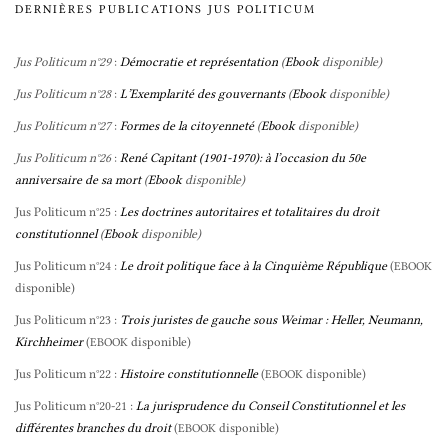
DERNIÈRES PUBLICATIONS JUS POLITICUM
Jus Politicum n°29
:
Démocratie et représentation
(
Ebook
disponible)
Jus Politicum n°28
:
L’Exemplarité des gouvernants
(
Ebook
disponible)
Jus Politicum n°27
:
Formes de la citoyenneté
(
Ebook
disponible)
Jus Politicum n°26
:
René Capitant (1901-1970): à l’occasion du 50e
anniversaire de sa mort
(
Ebook
disponible)
Jus Politicum n°25 :
Les doctrines autoritaires et totalitaires du droit
constitutionnel
(
Ebook
disponible)
Jus Politicum n°24 :
Le droit politique face à la Cinquième République
(
EBOOK
disponible)
Jus Politicum n°23 :
Trois juristes de gauche sous Weimar : Heller, Neumann,
Kirchheimer
(
disponible)
EBOOK
Jus Politicum n°22 :
Histoire constitutionnelle
(
disponible)
EBOOK
Jus Politicum n°20-21 :
La jurisprudence du Conseil Constitutionnel et les
différentes branches du droit
(
disponible)
EBOOK