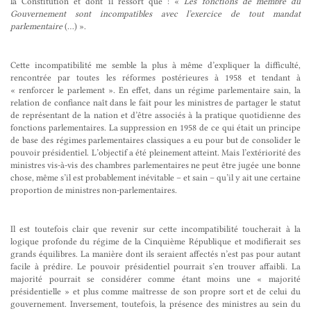
la Constitution et dont il ressort que : «
Les fonctions de membre du
Gouvernement sont incompatibles avec l’exercice de tout mandat
parlementaire
(…) ».
Cette incompatibilité me semble la plus à même d’expliquer la difficulté,
rencontrée par toutes les réformes postérieures à 1958 et tendant à
« renforcer le parlement ». En effet, dans un régime parlementaire sain, la
relation de confiance naît dans le fait pour les ministres de partager le statut
de représentant de la nation et d’être associés à la pratique quotidienne des
fonctions parlementaires. La suppression en 1958 de ce qui était un principe
de base des régimes parlementaires classiques a eu pour but de consolider le
pouvoir présidentiel. L’objectif a été pleinement atteint. Mais l’extériorité des
ministres vis-à-vis des chambres parlementaires ne peut être jugée une bonne
chose, même s’il est probablement inévitable – et sain – qu’il y ait une certaine
proportion de ministres non-parlementaires.
Il est toutefois clair que revenir sur cette incompatibilité toucherait à la
logique profonde du régime de la Cinquième République et modifierait ses
grands équilibres. La manière dont ils seraient affectés n’est pas pour autant
facile à prédire. Le pouvoir présidentiel pourrait s’en trouver affaibli. La
majorité pourrait se considérer comme étant moins une « majorité
présidentielle » et plus comme maîtresse de son propre sort et de celui du
gouvernement. Inversement, toutefois, la présence des ministres au sein du