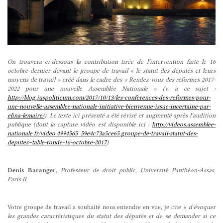
On trouvera ci-dessous la contribution tirée de l’intervention faite le 16
octobre dernier devant le groupe de travail « le statut des députés et leurs
moyens de travail » créé dans le cadre des « Rendez-vous des réformes 2017-
2022 pour une nouvelle Assemblée Nationale » (v. à ce sujet :
http://blog.juspoliticum.com/2017/10/13/les-conferences-des-reformes-pour-
une-nouvelle-assemblee-nationale-initiative-bienvenue-issue-incertaine-par-
elina-lemaire/
). Le texte ici présenté a été révisé et augmenté après l’audition
publique (dont la capture vidéo est disponible ici :
http://videos.assemblee-
nationale.fr/video.4994565_59e4c73a5ce65.groupe-de-travail-statut-des-
deputes–table-ronde-16-octobre-2017
)
Denis Baranger
,
Professeur de droit public, Université Panthéon-Assas,
Paris II
Votre groupe de travail a souhaité nous entendre en vue, je cite «
d’évoquer
les grandes caractéristiques du statut des députés et de se demander si ce