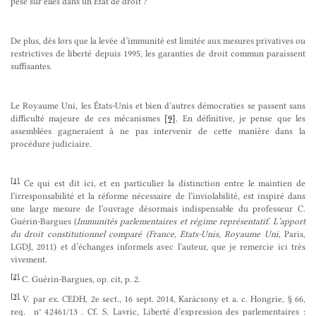
pèse sur elles dans un État de droit ?
De plus, dès lors que la levée d’immunité est limitée aux mesures privatives ou
restrictives de liberté depuis 1995, les garanties de droit commun paraissent
suffisantes.
Le Royaume Uni, les États-Unis et bien d’autres démocraties se passent sans
difficulté majeure de ces mécanismes
[9]
. En définitive, je pense que les
assemblées gagneraient à ne pas intervenir de cette manière dans la
procédure judiciaire.
[1]
Ce qui est dit ici, et en particulier la distinction entre le maintien de
l’irresponsabilité et la réforme nécessaire de l’inviolabilité, est inspiré dans
une large mesure de l’ouvrage désormais indispensable du professeur C.
Guérin-Bargues (
Immunités parlementaires et régime représentatif. L’apport
du droit constitutionnel comparé (France, Etats-Unis, Royaume Uni
, Paris,
LGDJ, 2011) et d’échanges informels avec l’auteur, que je remercie ici très
vivement.
[2]
C. Guérin-Bargues, op. cit, p. 2.
[3]
V. par ex. CEDH, 2e sect., 16 sept. 2014, Karácsony et a. c. Hongrie, § 66,
req. n° 42461/13 . Cf. S. Lavric, Liberté d’expression des parlementaires :