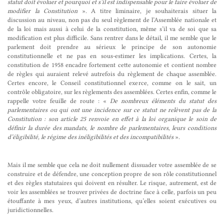
statut doit évoluer et pourquoi et s’il est indispensable pour le faire évoluer de
modifier la Constitution
». A titre liminaire, je souhaiterais situer la
discussion au niveau, non pas du seul règlement de l’Assemblée nationale et
de la loi mais aussi à celui de la constitution, même s’il va de soi que sa
modification est plus difficile. Sans rentrer dans le détail, il me semble que le
parlement doit prendre au sérieux le principe de son autonomie
constitutionnelle et ne pas en sous-estimer les implications. Certes, la
constitution de 1958 encadre fortement cette autonomie et contient nombre
de règles qui auraient relevé autrefois du règlement de chaque assemblée.
Certes encore, le Conseil constitutionnel exerce, comme on le sait, un
contrôle obligatoire, sur les règlements des assemblées. Certes enfin, comme le
rappelle votre feuille de route : «
De nombreux éléments du statut des
parlementaires ou qui ont une incidence sur ce statut ne relèvent pas de la
Constitution : son article 25 renvoie en effet à la loi organique le soin de
définir la durée des mandats, le nombre de parlementaires, leurs conditions
d’éligibilité, le régime des inéligibilités et des incompatibilités
».
Mais il me semble que cela ne doit nullement dissuader votre assemblée de se
construire et de défendre, une conception propre de son rôle constitutionnel
et des règles statutaires qui doivent en résulter. Le risque, autrement, est de
voir les assemblées se trouver privées de doctrine face à celle, parfois un peu
étouffante à mes yeux, d’autres institutions, qu’elles soient exécutives ou
juridictionnelles.