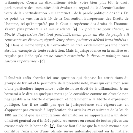
britannique. Conçu au dix-huitième siècle, voire bien plus tôt, le droit
parlementaire des immunités doit évoluer au regard de la décentralisation –
voire de la « virtualisation » sur internet – de la parole politique des élus. De
ce point de vue, l’article 10 de la Convention Européenne des Droits de
l’homme, tel qu’interprété par la Cour européenne des droits de l’homme,
s’avère plus protecteur et mieux adapté
[4]
: «
précieuse pour chacun, la
liberté d’expression l’est tout particulièrement pour un élu du peuple ; il
représente ses électeurs, signale leur préoccupations et défend leurs intérêts
»
[5]
. Dans le même temps, la Convention ne crée évidemment pas une liberté
absolue, exempte de toute restriction. Mais la jurisprudence en la matière est
régulée par l’idée qu’«
on ne saurait restreindre le discours politique sans
raisons impérieuses
»
[6]
.
Il faudrait enfin aborder ici une question qui dépasse les attributions du
groupe de travail et le périmètre de la présente note, mais qui est à mon sens
d’une particulière importance : celle de notre droit de la diffamation. Je me
bornerai à le dire en quelques mots : je le considère comme un obstacle non
négligeable à la liberté d’expression et notamment à la liberté d’expression
politique. Car il ne suffit pas que la jurisprudence soit rigoureuse, en
s’opposant par exemple à l’application des articles 29 et suivants de la loi de
1881 au motif que les imputations diffamatoires se rapportaient à un débat
d’intérêt général ou d’intérêt public, ou encore en créant de toutes pièces une
excuse tirée de la bonne foi
[7]
. Encore faut-il dire que la simple menace que
constitue l’existence d’une plainte suivie automatiquement en la matière,