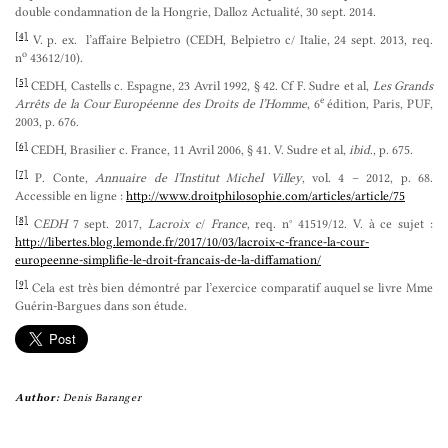
double condamnation de la Hongrie, Dalloz Actualité, 30 sept. 2014.
[4]
V. p. ex. l’affaire Belpietro (CEDH, Belpietro c/ Italie, 24 sept. 2013, req.
o
n
43612/10).
[5]
CEDH, Castells c. Espagne, 23 Avril 1992, § 42. Cf F. Sudre et al,
Les Grands
e
Arrêts de la Cour Européenne des Droits de l’Homme
, 6
édition, Paris, PUF,
2003, p. 676.
[6]
CEDH, Brasilier c. France, 11 Avril 2006, § 41. V. Sudre et al,
ibid
., p. 675.
[7]
P. Conte,
Annuaire de l’Institut Michel Villey
, vol. 4 – 2012, p. 68.
Accessible en ligne :
http://www.droitphilosophie.com/articles/article/75
[8]
C
EDH
7 sept. 2017,
Lacroix c
/
France
, req. n° 41519/12. V. à ce sujet :
http://libertes.blog.lemonde.fr/2017/10/03/lacroix-c-france-la-cour-
europeenne-simplifie-le-droit-francais-de-la-diffamation/
[9]
Cela est très bien démontré par l’exercice comparatif auquel se livre Mme
Guérin-Bargues dans son étude.
Author:
Denis Baranger