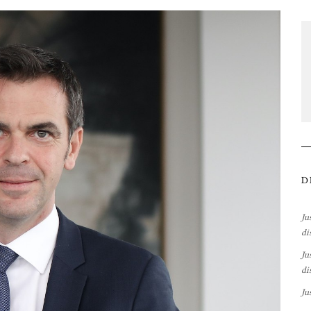
D
Ju
di
Ju
di
Ju