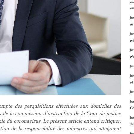
Ju
an
Ju
dr
Ju
Ré
Ju
Ne
Ju
Ju
et
Ju
Ju
mpte des perquisitions effectuées aux domiciles des
Co
 de la commission d’instruction de la Cour de justice
Ju
ie du coronavirus. Le présent article entend critiquer,
di
ation de la responsabilité des ministres qui atteignent
Ju