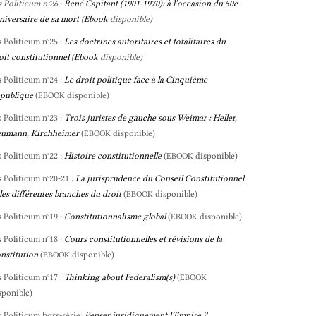
s Politicum n°26
:
René Capitant (1901-1970): à l’occasion du 50e
niversaire de sa mort
(
Ebook
disponible)
s Politicum n°25 :
Les doctrines autoritaires et totalitaires du
oit constitutionnel
(
Ebook
disponible)
s Politicum n°24 :
Le droit politique face à la Cinquième
publique
(
disponible)
EBOOK
s Politicum n°23 :
Trois juristes de gauche sous Weimar : Heller,
umann, Kirchheimer
(
disponible)
EBOOK
s Politicum n°22 :
Histoire constitutionnelle
(
disponible)
EBOOK
s Politicum n°20-21 :
La jurisprudence du Conseil Constitutionnel
 les différentes branches du droit
(
disponible)
EBOOK
s Politicum n°19 :
Constitutionnalisme global
(
disponible)
EBOOK
s Politicum n°18 :
Cours constitutionnelles et révisions de la
nstitution
(
disponible)
EBOOK
s Politicum n°17 :
Thinking about Federalism(s)
(
EBOOK
sponible)
s Politicum hors-série:
Penser juridiquement l’Empire ?