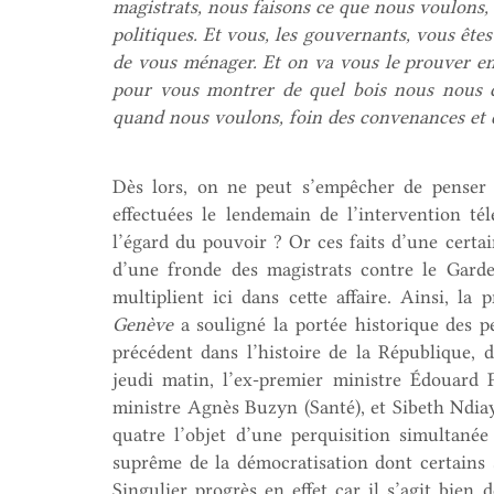
magistrats, nous faisons ce que nous voulons
politiques. Et vous, les gouvernants, vous ête
de vous ménager. Et on va vous le prouver e
pour vous montrer de quel bois nous nous ch
quand nous voulons, foin des convenances et d
Dès lors, on ne peut s’empêcher de penser q
effectuées le lendemain de l’intervention té
l’égard du pouvoir ? Or ces faits d’une certai
d’une fronde des magistrats contre le Gard
multiplient ici dans cette affaire. Ainsi, la
Genève
a souligné la portée historique des p
précédent dans l’histoire de la République, 
jeudi matin, l’ex-premier ministre Édouard P
ministre Agnès Buzyn (Santé), et Sibeth Ndiay
quatre l’objet d’une perquisition simultanée
suprême de la démocratisation dont certains s
Singulier progrès en effet car il s’agit bien 