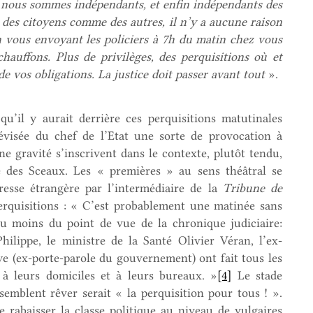
, nous sommes indépendants, et enfin indépendants des
s des citoyens comme des autres, il n’y a aucune raison
n vous envoyant les
policiers à 7h du matin chez vous
auffons. Plus de privilèges, des perquisitions où et
e vos obligations. La justice doit passer avant tout
».
u’il y aurait derrière ces perquisitions matutinales
lévisée du chef de l’Etat une sorte de provocation à
ne gravité s’inscrivent dans le contexte, plutôt tendu,
e des Sceaux. Les « premières » au sens théâtral se
 presse étrangère par l’intermédiaire de la
Tribune de
erquisitions : « C’est probablement une matinée sans
du moins du point de vue de la chronique judiciaire:
hilippe, le ministre de la Santé Olivier Véran, l’ex-
e (ex-porte-parole du gouvernement) ont fait tous les
 à leurs domiciles et à leurs bureaux. »
[4]
Le stade
emblent rêver serait « la perquisition pour tous ! ».
de rabaisser la classe politique au niveau de vulgaires