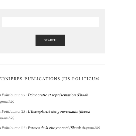
SEARCH
ERNIÈRES PUBLICATIONS JUS POLITICUM
s Politicum n°29
:
Démocratie et représentation
(
Ebook
sponible)
s Politicum n°28
:
L’Exemplarité des gouvernants
(
Ebook
sponible)
s Politicum n°27
:
Formes de la citoyenneté
(
Ebook
disponible)