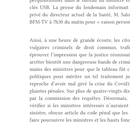
perquisitionner dans le bureau du ministre et 
clés USB. La presse du lendemain informait 
privé du directeur actuel de la Santé, M. S
BFM-TV à 7h30 du matin pour « raison person
Ainsi, à une heure de grande écoute, les cit
vulgaires criminels de droit commun, traf
éprouver l’impression que la justice réunissa
arrêter bientôt une dangereuse bande de crimi
mains des ministres pour que le tableau fût
politiques pour mériter un tel traitement j
reproche d’avoir mal géré la crise du Covid
plaintes pénales. Sur plus de quatre-vingts dix
par la commission des requêtes. Désormais,
vérifier si les ministres intéressés n’auraien
sinistre, obscur article du code pénal que le
faire poursuivre les ministres et les hauts fon