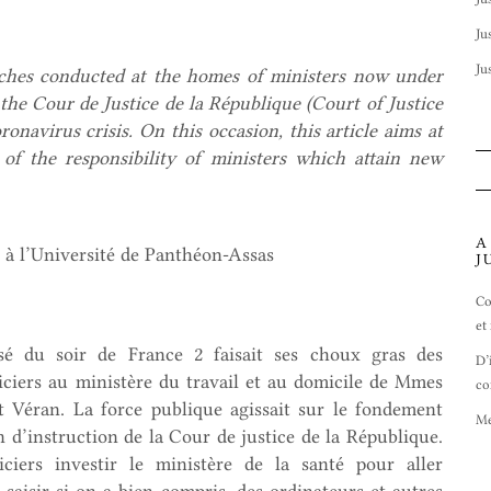
Ju
Ju
rches conducted at the homes of ministers
now under
the Cour de Justice de la République (Court of Justice
onavirus crisis. On this occasion, this article aims at
n of the responsibility of ministers which attain new
A
c à l’Université de Panthéon-Assas
J
Co
et
isé du soir de France 2 faisait ses choux gras des
D’
oliciers au ministère du travail et au domicile de Mmes
co
Véran. La force publique agissait sur le fondement
Me
 d’instruction de la Cour de justice de la République.
iers investir le ministère de la santé pour aller