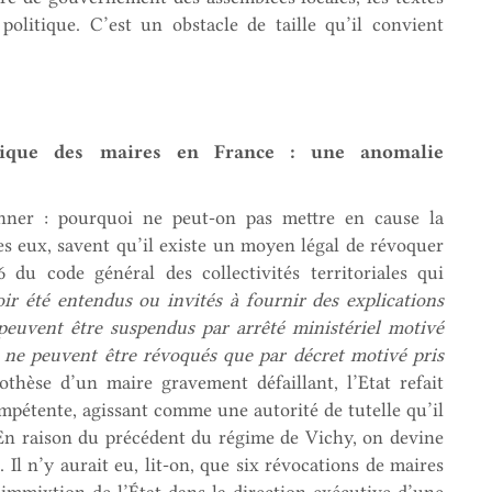
politique. C’est un obstacle de taille qu’il convient
litique des maires en France : une anomalie
tonner : pourquoi ne peut-on pas mettre en cause la
tes eux, savent qu’il existe un moyen légal de révoquer
6 du code général des collectivités territoriales qui
oir été entendus ou invités à fournir des explications
, peuvent être suspendus par arrêté ministériel motivé
 ne peuvent être révoqués que par décret motivé pris
thèse d’un maire gravement défaillant, l’Etat refait
mpétente, agissant comme une autorité de tutelle qu’il
. En raison du précédent du régime de Vichy, on devine
 Il n’y aurait eu, lit-on, que six révocations de maires
immixtion de l’État dans la direction exécutive d’une