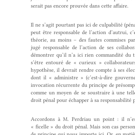
serait pas encore prouvée dans cette affaire.
Il ne s’agit pourtant pas ici de culpabilité (pén
peut être responsable de l’action d’autrui, c
théorie, au moins – des fautes commises par
jugé responsable de l’action de ses collabo
démontrer qu’il n’a ici rien commandité du to
s’être entouré de « curieux » collaborateu
hypothèse, il devrait rendre compte à ses éle
dont il « administre » (c’est-à-dire gouvern
invocation récurrente du principe de présompt
comme un moyen de se soustraire à une telle 
droit pénal pour échapper à sa responsabilité p
Accordons à M. Perdriau un point : il n’e
« ficelle » du droit pénal. Mais son cas perso
de principe qui nous importe ici. Or, en mati