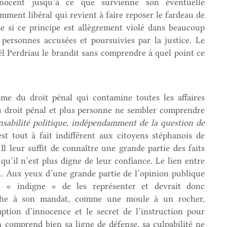
nocent jusqu’à ce que survienne son éventuelle
emment libéral qui revient à faire reposer le fardeau de
e si ce principe est allègrement violé dans beaucoup
s personnes accusées et poursuivies par la justice. Le
aël Perdriau le brandit sans comprendre à quel point ce
me du droit pénal qui contamine toutes les affaires
du droit pénal et plus personne ne sembler comprendre
sabilité politique
,
indépendamment de la question de
est tout à fait indifférent aux citoyens stéphanois de
Il leur suffit de connaître une grande partie des faits
qu’il n’est plus digne de leur confiance. Le lien entre
ral. Aux yeux d’une grande partie de l’opinion publique
s « indigne » de les représenter et devrait donc
oche à son mandat, comme une moule à un rocher,
ption d’innocence et le secret de l’instruction pour
on comprend bien sa ligne de défense, sa culpabilité ne