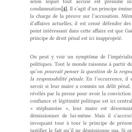
selon lequel tout accusé est présumé in
condamnation
[4]
. Il s’agit d’un principe émin
la charge de la preuve sur l’accusation. Mêm
d’affaires actuelles, il est censé défendre de
point intéressant dans cette affaire est que G
principe de droit pénal est ici inapproprié.
On peut y voir un symptôme de l’impérialis
politiques. Tout le monde raisonne à partir 
qu’on
pourrait penser la question de la respon
la responsabilité pénale
. En l’occurrence, il 
savoir si leur maire a commis un délit pénal. 
révélés par la presse pour avoir la conviction 
confiance et légitimité politique est ici cent
« stéphanoise », leur maire est désormai
démissionner de lui-même. Mais il s’accr
invoquant tour à tour le principe de présom
justifier le fait qu’il ne démissionne pas. Si 