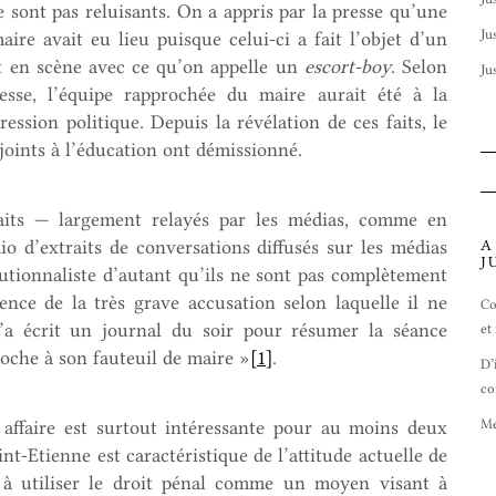
e sont pas reluisants. On a appris par la presse qu’une
Ju
aire avait eu lieu puisque celui-ci a fait l’objet d’un
nt en scène avec ce qu’on appelle un
escort-boy
. Selon
Ju
resse, l’équipe rapprochée du maire aurait été à la
sion politique. Depuis la révélation de ces faits, le
djoints à l’éducation ont démissionné.
its — largement relayés par les médias, comme en
io d’extraits de conversations diffusés sur les médias
A
J
utionnaliste d’autant qu’ils ne sont pas complètement
ence de la très grave accusation selon laquelle il ne
Co
l’a écrit un journal du soir pour résumer la séance
et
oche à son fauteuil de maire »
[1]
.
D’
co
Me
e affaire est surtout intéressante pour au moins deux
int-Etienne est caractéristique de l’attitude actuelle de
nt à utiliser le droit pénal comme un moyen visant à