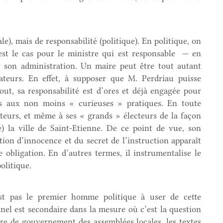
ale), mais de responsabilité (politique). En politique, on
’est le cas pour le ministre qui est responsable — en
 son administration. Un maire peut être tout autant
rateurs. En effet, à supposer que M. Perdriau puisse
ut, sa responsabilité est d’ores et déjà engagée pour
rs aux non moins « curieuses » pratiques. En toute
cteurs, et même à ses « grands » électeurs de la façon
e) la ville de Saint-Etienne. De ce point de vue, son
ion d’innocence et du secret de l’instruction apparaît
obligation. En d’autres termes, il instrumentalise le
olitique.
st pas le premier homme politique à user de cette
nnel est secondaire dans la mesure où c’est la question
ère de gouvernement des assemblées locales, les textes