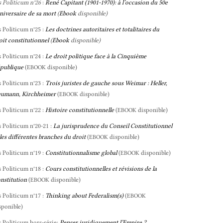
s Politicum n°26
:
René Capitant (1901-1970): à l’occasion du 50e
niversaire de sa mort
(
Ebook
disponible)
s Politicum n°25 :
Les doctrines autoritaires et totalitaires du
oit constitutionnel
(
Ebook
disponible)
s Politicum n°24 :
Le droit politique face à la Cinquième
publique
(
disponible)
EBOOK
s Politicum n°23 :
Trois juristes de gauche sous Weimar : Heller,
umann, Kirchheimer
(
disponible)
EBOOK
s Politicum n°22 :
Histoire constitutionnelle
(
disponible)
EBOOK
s Politicum n°20-21 :
La jurisprudence du Conseil Constitutionnel
 les différentes branches du droit
(
disponible)
EBOOK
s Politicum n°19 :
Constitutionnalisme global
(
disponible)
EBOOK
s Politicum n°18 :
Cours constitutionnelles et révisions de la
nstitution
(
disponible)
EBOOK
s Politicum n°17 :
Thinking about Federalism(s)
(
EBOOK
sponible)
s Politicum hors-série:
Penser juridiquement l’Empire ?