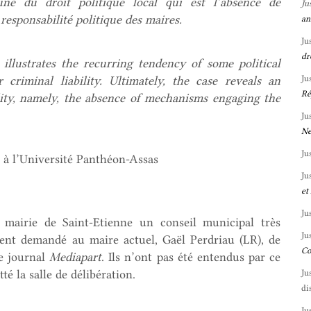
cune du droit politique local qui est l’absence de
Ju
sponsabilité politique des maires.
an
Ju
dr
n
illustrates
the
recurring
tendency of some political
Ju
 criminal liability. Ultimately, the case reveals an
Ré
ility, namely, the absence of mechanisms engaging the
Ju
Ne
Ju
c à l’Université Panthéon-Assas
Ju
et
Ju
 mairie de Saint-Etienne un conseil municipal très
Ju
ent demandé au maire actuel, Gaël Perdriau (LR), de
Co
le journal
Mediapart
. Ils n’ont pas été entendus par ce
tté la salle de délibération.
Ju
di
Ju