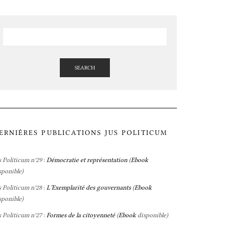
SEARCH
ERNIÈRES PUBLICATIONS JUS POLITICUM
s Politicum n°29
:
Démocratie et représentation
(
Ebook
sponible)
s Politicum n°28
:
L’Exemplarité des gouvernants
(
Ebook
sponible)
s Politicum n°27
:
Formes de la citoyenneté
(
Ebook
disponible)