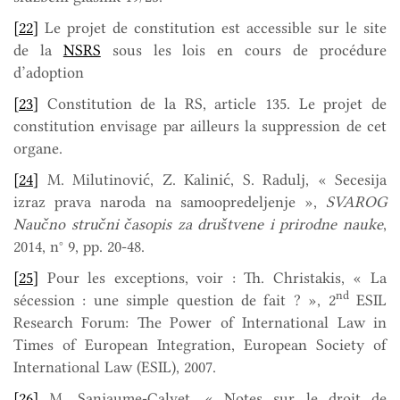
[22]
Le projet de constitution est accessible sur le site
de la
NSRS
sous les lois en cours de procédure
d’adoption
[23]
Constitution de la RS, article 135. Le projet de
constitution envisage par ailleurs la suppression de cet
organe.
[24]
M. Milutinović, Z. Kalinić, S. Radulj, « Secesija
izraz prava naroda na samoopredeljenje »,
SVAROG
Naučno stručni časopis za društvene i prirodne nauke
,
2014, n° 9, pp. 20-48.
[25]
Pour les exceptions, voir : Th. Christakis, « La
nd
sécession : une simple question de fait ? », 2
ESIL
Research Forum: The Power of International Law in
Times of European Integration, European Society of
International Law (ESIL), 2007.
[26]
M. Sanjaume-Calvet, « Notes sur le droit de