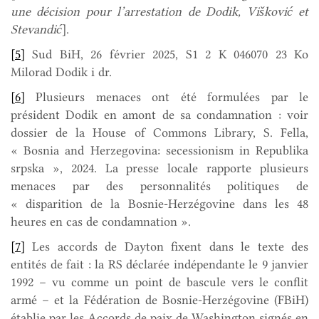
une décision pour l’arrestation de Dodik, Višković
et
Stevandić
].
[5]
Sud BiH, 26 février 2025, S1 2 K 046070 23 Ko
Milorad Dodik i dr.
[6]
Plusieurs menaces ont été formulées par le
président Dodik en amont de sa condamnation : voir
dossier de la House of Commons Library, S. Fella,
« Bosnia and Herzegovina: secessionism in Republika
srpska », 2024. La presse locale rapporte plusieurs
menaces par des personnalités politiques de
« disparition de la Bosnie-Herzégovine dans les 48
heures en cas de condamnation ».
[7]
Les accords de Dayton fixent dans le texte des
entités de fait : la RS déclarée indépendante le 9 janvier
1992 – vu comme un point de bascule vers le conflit
armé – et la Fédération de Bosnie-Herzégovine (FBiH)
établie par les Accords de paix de Washington signés en