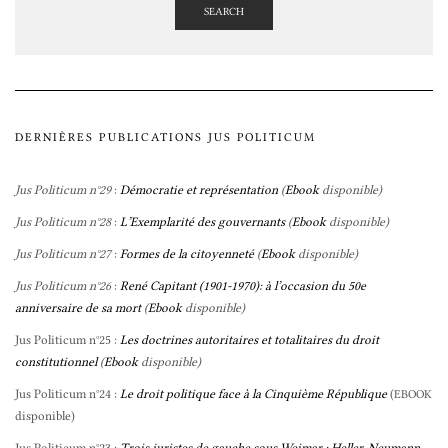
SEARCH
DERNIÈRES PUBLICATIONS JUS POLITICUM
Jus Politicum n°29
:
Démocratie et représentation
(
Ebook
disponible)
Jus Politicum n°28
:
L’Exemplarité des gouvernants
(
Ebook
disponible)
Jus Politicum n°27
:
Formes de la citoyenneté
(
Ebook
disponible)
Jus Politicum n°26
:
René Capitant (1901-1970): à l’occasion du 50e
anniversaire de sa mort
(
Ebook
disponible)
Jus Politicum n°25 :
Les doctrines autoritaires et totalitaires du droit
constitutionnel
(
Ebook
disponible)
Jus Politicum n°24 :
Le droit politique face à la Cinquième République
(
EBOOK
disponible)
Jus Politicum n°23 :
Trois juristes de gauche sous Weimar : Heller, Neumann,