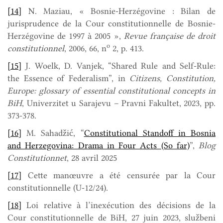
[14]
N. Maziau, « Bosnie-Herzégovine : Bilan de
jurisprudence de la Cour constitutionnelle de Bosnie-
Herzégovine de 1997 à 2005 »,
Revue française de droit
o
constitutionnel
, 2006, 66, n
2, p. 413.
[15]
J. Woelk, D. Vanjek, “Shared Rule and Self-Rule:
the Essence of Federalism”, in
Citizens, Constitution,
Europe: glossary of essential constitutional concepts in
BiH
, Univerzitet u Sarajevu – Pravni Fakultet, 2023, pp.
373-378.
[16]
M. Sahadžić, “
Constitutional Standoff in Bosnia
and Herzegovina: Drama in Four Acts (So far)
”,
Blog
Constitutionnet
, 28 avril 2025
[17]
Cette manœuvre a été censurée par la Cour
constitutionnelle (U-12/24).
[18]
Loi relative à l’inexécution des décisions de la
Cour constitutionnelle de BiH, 27 juin 2023, službeni