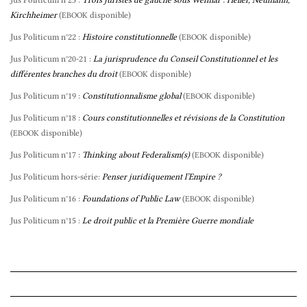
Kirchheimer
(
disponible)
EBOOK
Jus Politicum n°22 :
Histoire constitutionnelle
(
disponible)
EBOOK
Jus Politicum n°20-21 :
La jurisprudence du Conseil Constitutionnel et les
différentes branches du droit
(
disponible)
EBOOK
Jus Politicum n°19 :
Constitutionnalisme global
(
disponible)
EBOOK
Jus Politicum n°18 :
Cours constitutionnelles et révisions de la Constitution
(
disponible)
EBOOK
Jus Politicum n°17 :
Thinking about Federalism(s)
(
disponible)
EBOOK
Jus Politicum hors-série:
Penser juridiquement l’Empire ?
Jus Politicum n°16 :
Foundations of Public Law
(
disponible)
EBOOK
Jus Politicum n°15 :
Le droit public et la Première Guerre mondiale