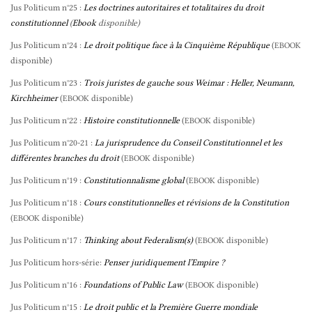
Jus Politicum n°25 :
Les doctrines autoritaires et totalitaires du droit
constitutionnel
(
Ebook
disponible)
Jus Politicum n°24 :
Le droit politique face à la Cinquième République
(
EBOOK
disponible)
Jus Politicum n°23 :
Trois juristes de gauche sous Weimar : Heller, Neumann,
Kirchheimer
(
disponible)
EBOOK
Jus Politicum n°22 :
Histoire constitutionnelle
(
disponible)
EBOOK
Jus Politicum n°20-21 :
La jurisprudence du Conseil Constitutionnel et les
différentes branches du droit
(
disponible)
EBOOK
Jus Politicum n°19 :
Constitutionnalisme global
(
disponible)
EBOOK
Jus Politicum n°18 :
Cours constitutionnelles et révisions de la Constitution
(
disponible)
EBOOK
Jus Politicum n°17 :
Thinking about Federalism(s)
(
disponible)
EBOOK
Jus Politicum hors-série:
Penser juridiquement l’Empire ?
Jus Politicum n°16 :
Foundations of Public Law
(
disponible)
EBOOK
Jus Politicum n°15 :
Le droit public et la Première Guerre mondiale