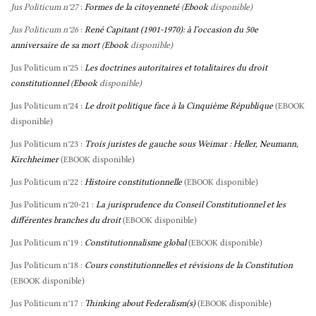
Jus Politicum n°27
:
Formes de la citoyenneté
(
Ebook
disponible)
Jus Politicum n°26
:
René Capitant (1901-1970): à l’occasion du 50e
anniversaire de sa mort
(
Ebook
disponible)
Jus Politicum n°25 :
Les doctrines autoritaires et totalitaires du droit
constitutionnel
(
Ebook
disponible)
Jus Politicum n°24 :
Le droit politique face à la Cinquième République
(
EBOOK
disponible)
Jus Politicum n°23 :
Trois juristes de gauche sous Weimar : Heller, Neumann,
Kirchheimer
(
disponible)
EBOOK
Jus Politicum n°22 :
Histoire constitutionnelle
(
disponible)
EBOOK
Jus Politicum n°20-21 :
La jurisprudence du Conseil Constitutionnel et les
différentes branches du droit
(
disponible)
EBOOK
Jus Politicum n°19 :
Constitutionnalisme global
(
disponible)
EBOOK
Jus Politicum n°18 :
Cours constitutionnelles et révisions de la Constitution
(
disponible)
EBOOK
Jus Politicum n°17 :
Thinking about Federalism(s)
(
disponible)
EBOOK