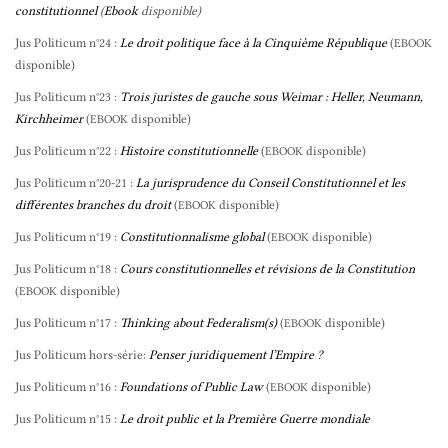
constitutionnel
(
Ebook
disponible)
Jus Politicum n°24 :
Le droit politique face à la Cinquième République
(
EBOOK
disponible)
Jus Politicum n°23 :
Trois juristes de gauche sous Weimar : Heller, Neumann,
Kirchheimer
(
disponible)
EBOOK
Jus Politicum n°22 :
Histoire constitutionnelle
(
disponible)
EBOOK
Jus Politicum n°20-21 :
La jurisprudence du Conseil Constitutionnel et les
différentes branches du droit
(
disponible)
EBOOK
Jus Politicum n°19 :
Constitutionnalisme global
(
disponible)
EBOOK
Jus Politicum n°18 :
Cours constitutionnelles et révisions de la Constitution
(
disponible)
EBOOK
Jus Politicum n°17 :
Thinking about Federalism(s)
(
disponible)
EBOOK
Jus Politicum hors-série:
Penser juridiquement l’Empire ?
Jus Politicum n°16 :
Foundations of Public Law
(
disponible)
EBOOK
Jus Politicum n°15 :
Le droit public et la Première Guerre mondiale