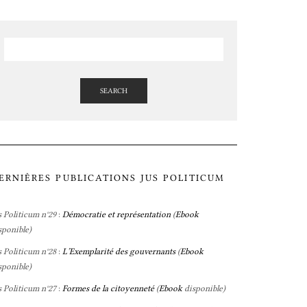
SEARCH
ERNIÈRES PUBLICATIONS JUS POLITICUM
s Politicum n°29
:
Démocratie et représentation
(
Ebook
sponible)
s Politicum n°28
:
L’Exemplarité des gouvernants
(
Ebook
sponible)
s Politicum n°27
:
Formes de la citoyenneté
(
Ebook
disponible)