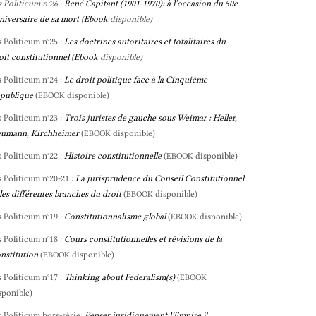
s Politicum n°26
:
René Capitant (1901-1970): à l’occasion du 50e
niversaire de sa mort
(
Ebook
disponible)
s Politicum n°25 :
Les doctrines autoritaires et totalitaires du
oit constitutionnel
(
Ebook
disponible)
s Politicum n°24 :
Le droit politique face à la Cinquième
publique
(
disponible)
EBOOK
s Politicum n°23 :
Trois juristes de gauche sous Weimar : Heller,
umann, Kirchheimer
(
disponible)
EBOOK
s Politicum n°22 :
Histoire constitutionnelle
(
disponible)
EBOOK
s Politicum n°20-21 :
La jurisprudence du Conseil Constitutionnel
 les différentes branches du droit
(
disponible)
EBOOK
s Politicum n°19 :
Constitutionnalisme global
(
disponible)
EBOOK
s Politicum n°18 :
Cours constitutionnelles et révisions de la
nstitution
(
disponible)
EBOOK
s Politicum n°17 :
Thinking about Federalism(s)
(
EBOOK
sponible)
s Politicum hors-série:
Penser juridiquement l’Empire ?