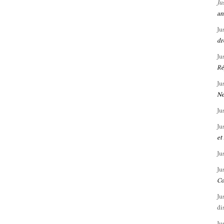
Ju
an
Ju
dr
Ju
Ré
Ju
Ne
Ju
Ju
et
Ju
Ju
Co
Ju
di
Ju