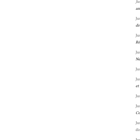
Ju
an
Ju
dr
Ju
Ré
Ju
Ne
Ju
Ju
et
Ju
Ju
Co
Ju
di
Ju