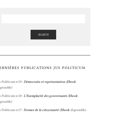
SEARCH
ERNIÈRES PUBLICATIONS JUS POLITICUM
s Politicum n°29
:
Démocratie et représentation
(
Ebook
sponible)
s Politicum n°28
:
L’Exemplarité des gouvernants
(
Ebook
sponible)
s Politicum n°27
:
Formes de la citoyenneté
(
Ebook
disponible)