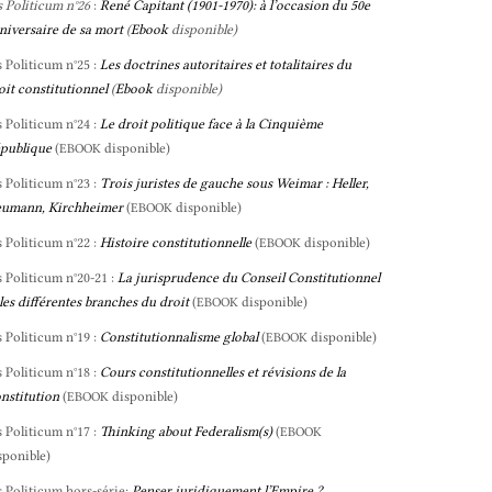
s Politicum n°26
:
René Capitant (1901-1970): à l’occasion du 50e
niversaire de sa mort
(
Ebook
disponible)
s Politicum n°25 :
Les doctrines autoritaires et totalitaires du
oit constitutionnel
(
Ebook
disponible)
s Politicum n°24 :
Le droit politique face à la Cinquième
publique
(
disponible)
EBOOK
s Politicum n°23 :
Trois juristes de gauche sous Weimar : Heller,
umann, Kirchheimer
(
disponible)
EBOOK
s Politicum n°22 :
Histoire constitutionnelle
(
disponible)
EBOOK
s Politicum n°20-21 :
La jurisprudence du Conseil Constitutionnel
 les différentes branches du droit
(
disponible)
EBOOK
s Politicum n°19 :
Constitutionnalisme global
(
disponible)
EBOOK
s Politicum n°18 :
Cours constitutionnelles et révisions de la
nstitution
(
disponible)
EBOOK
s Politicum n°17 :
Thinking about Federalism(s)
(
EBOOK
sponible)
s Politicum hors-série:
Penser juridiquement l’Empire ?