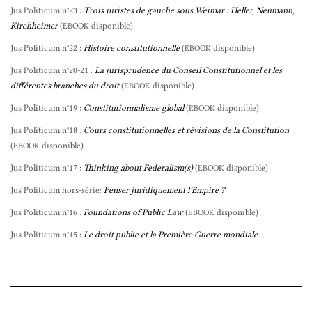
Jus Politicum n°23 :
Trois juristes de gauche sous Weimar : Heller, Neumann,
Kirchheimer
(
disponible)
EBOOK
Jus Politicum n°22 :
Histoire constitutionnelle
(
disponible)
EBOOK
Jus Politicum n°20-21 :
La jurisprudence du Conseil Constitutionnel et les
différentes branches du droit
(
disponible)
EBOOK
Jus Politicum n°19 :
Constitutionnalisme global
(
disponible)
EBOOK
Jus Politicum n°18 :
Cours constitutionnelles et révisions de la Constitution
(
disponible)
EBOOK
Jus Politicum n°17 :
Thinking about Federalism(s)
(
disponible)
EBOOK
Jus Politicum hors-série:
Penser juridiquement l’Empire ?
Jus Politicum n°16 :
Foundations of Public Law
(
disponible)
EBOOK
Jus Politicum n°15 :
Le droit public et la Première Guerre mondiale