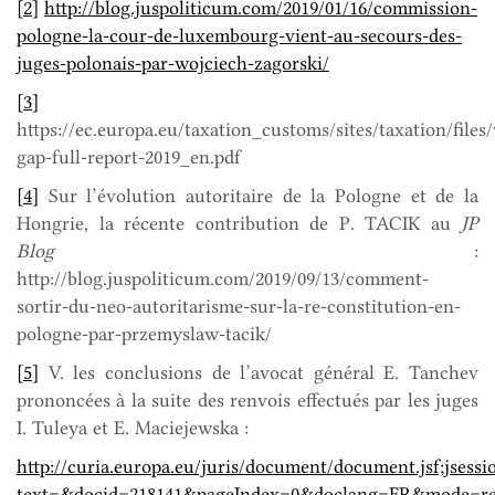
[2]
http://blog.juspoliticum.com/2019/01/16/commission-
pologne-la-cour-de-luxembourg-vient-au-secours-des-
juges-polonais-par-wojciech-zagorski/
[3]
https://ec.europa.eu/taxation_customs/sites/taxation/files/
gap-full-report-2019_en.pdf
[4]
Sur l’évolution autoritaire de la Pologne et de la
Hongrie, la récente contribution de P. TACIK au
JP
Blog
:
http://blog.juspoliticum.com/2019/09/13/comment-
sortir-du-neo-autoritarisme-sur-la-re-constitution-en-
pologne-par-przemyslaw-tacik/
[5]
V. les conclusions de l’avocat général E. Tanchev
prononcées à la suite des renvois effectués par les juges
I. Tuleya et E. Maciejewska :
http://curia.europa.eu/juris/document/document.jsf;js
text=&docid=218141&pageIndex=0&doclang=FR&mode=re