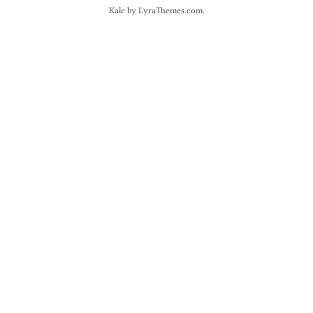
Kale
by LyraThemes.com.