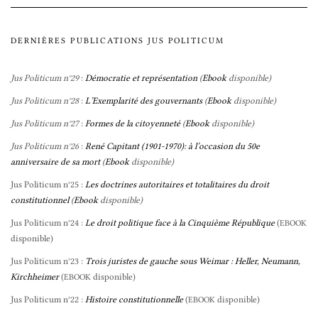
DERNIÈRES PUBLICATIONS JUS POLITICUM
Jus Politicum n°29
:
Démocratie et représentation
(
Ebook
disponible)
Jus Politicum n°28
:
L’Exemplarité des gouvernants
(
Ebook
disponible)
Jus Politicum n°27
:
Formes de la citoyenneté
(
Ebook
disponible)
Jus Politicum n°26
:
René Capitant (1901-1970): à l’occasion du 50e
anniversaire de sa mort
(
Ebook
disponible)
Jus Politicum n°25 :
Les doctrines autoritaires et totalitaires du droit
constitutionnel
(
Ebook
disponible)
Jus Politicum n°24 :
Le droit politique face à la Cinquième République
(
EBOOK
disponible)
Jus Politicum n°23 :
Trois juristes de gauche sous Weimar : Heller, Neumann,
Kirchheimer
(
disponible)
EBOOK
Jus Politicum n°22 :
Histoire constitutionnelle
(
disponible)
EBOOK