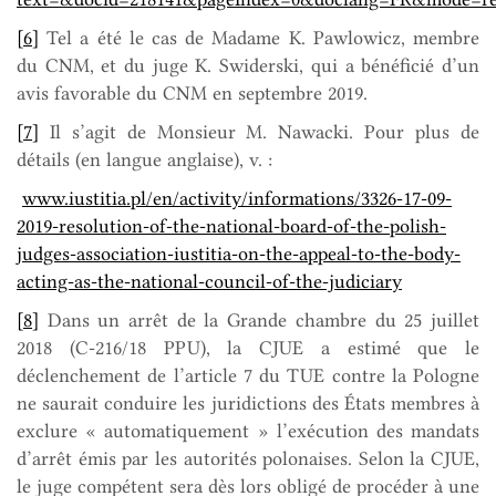
[6]
Tel a été le cas de Madame K. Pawlowicz, membre
du CNM, et du juge K. Swiderski, qui a bénéficié d’un
avis favorable du CNM en septembre 2019.
[7]
Il s’agit de Monsieur M. Nawacki. Pour plus de
détails (en langue anglaise), v. :
www.iustitia.pl/en/activity/informations/3326-17-09-
2019-resolution-of-the-national-board-of-the-polish-
judges-association-iustitia-on-the-appeal-to-the-body-
acting-as-the-national-council-of-the-judiciary
[8]
Dans un arrêt de la Grande chambre du 25 juillet
2018 (C‑216/18 PPU), la CJUE a estimé que le
déclenchement de l’article 7 du TUE contre la Pologne
ne saurait conduire les juridictions des États membres à
exclure « automatiquement » l’exécution des mandats
d’arrêt émis par les autorités polonaises. Selon la CJUE,
le juge compétent sera dès lors obligé de procéder à une