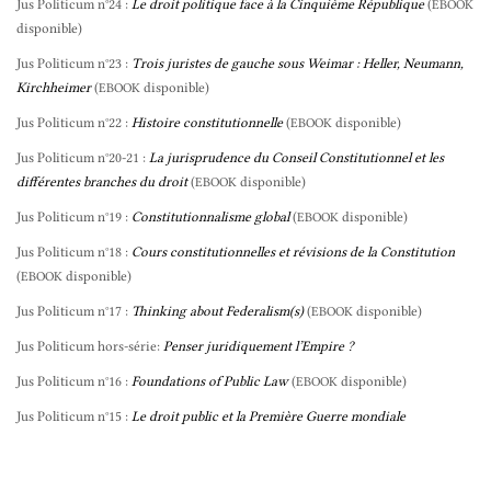
Jus Politicum n°24 :
Le droit politique face à la Cinquième République
(
EBOOK
disponible)
Jus Politicum n°23 :
Trois juristes de gauche sous Weimar : Heller, Neumann,
Kirchheimer
(
disponible)
EBOOK
Jus Politicum n°22 :
Histoire constitutionnelle
(
disponible)
EBOOK
Jus Politicum n°20-21 :
La jurisprudence du Conseil Constitutionnel et les
différentes branches du droit
(
disponible)
EBOOK
Jus Politicum n°19 :
Constitutionnalisme global
(
disponible)
EBOOK
Jus Politicum n°18 :
Cours constitutionnelles et révisions de la Constitution
(
disponible)
EBOOK
Jus Politicum n°17 :
Thinking about Federalism(s)
(
disponible)
EBOOK
Jus Politicum hors-série:
Penser juridiquement l’Empire ?
Jus Politicum n°16 :
Foundations of Public Law
(
disponible)
EBOOK
Jus Politicum n°15 :
Le droit public et la Première Guerre mondiale