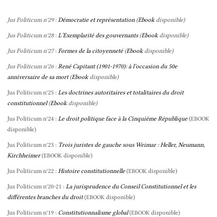
Jus Politicum n°29
:
Démocratie et représentation
(
Ebook
disponible)
Jus Politicum n°28
:
L’Exemplarité des gouvernants
(
Ebook
disponible)
Jus Politicum n°27
:
Formes de la citoyenneté
(
Ebook
disponible)
Jus Politicum n°26
:
René Capitant (1901-1970): à l’occasion du 50e
anniversaire de sa mort
(
Ebook
disponible)
Jus Politicum n°25 :
Les doctrines autoritaires et totalitaires du droit
constitutionnel
(
Ebook
disponible)
Jus Politicum n°24 :
Le droit politique face à la Cinquième République
(
EBOOK
disponible)
Jus Politicum n°23 :
Trois juristes de gauche sous Weimar : Heller, Neumann,
Kirchheimer
(
disponible)
EBOOK
Jus Politicum n°22 :
Histoire constitutionnelle
(
disponible)
EBOOK
Jus Politicum n°20-21 :
La jurisprudence du Conseil Constitutionnel et les
différentes branches du droit
(
disponible)
EBOOK
Jus Politicum n°19 :
Constitutionnalisme global
(
disponible)
EBOOK