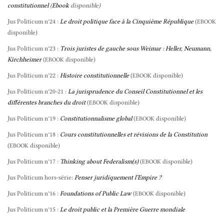
constitutionnel
(
Ebook
disponible)
Jus Politicum n°24 :
Le droit politique face à la Cinquième République
(
EBOOK
disponible)
Jus Politicum n°23 :
Trois juristes de gauche sous Weimar : Heller, Neumann,
Kirchheimer
(
disponible)
EBOOK
Jus Politicum n°22 :
Histoire constitutionnelle
(
disponible)
EBOOK
Jus Politicum n°20-21 :
La jurisprudence du Conseil Constitutionnel et les
différentes branches du droit
(
disponible)
EBOOK
Jus Politicum n°19 :
Constitutionnalisme global
(
disponible)
EBOOK
Jus Politicum n°18 :
Cours constitutionnelles et révisions de la Constitution
(
disponible)
EBOOK
Jus Politicum n°17 :
Thinking about Federalism(s)
(
disponible)
EBOOK
Jus Politicum hors-série:
Penser juridiquement l’Empire ?
Jus Politicum n°16 :
Foundations of Public Law
(
disponible)
EBOOK
Jus Politicum n°15 :
Le droit public et la Première Guerre mondiale