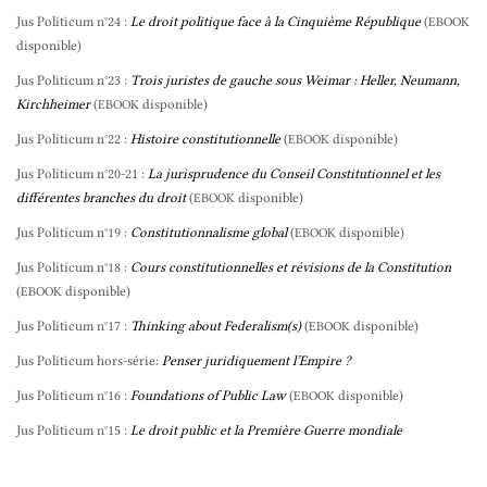
Jus Politicum n°24 :
Le droit politique face à la Cinquième République
(
EBOOK
disponible)
Jus Politicum n°23 :
Trois juristes de gauche sous Weimar : Heller, Neumann,
Kirchheimer
(
disponible)
EBOOK
Jus Politicum n°22 :
Histoire constitutionnelle
(
disponible)
EBOOK
Jus Politicum n°20-21 :
La jurisprudence du Conseil Constitutionnel et les
différentes branches du droit
(
disponible)
EBOOK
Jus Politicum n°19 :
Constitutionnalisme global
(
disponible)
EBOOK
Jus Politicum n°18 :
Cours constitutionnelles et révisions de la Constitution
(
disponible)
EBOOK
Jus Politicum n°17 :
Thinking about Federalism(s)
(
disponible)
EBOOK
Jus Politicum hors-série:
Penser juridiquement l’Empire ?
Jus Politicum n°16 :
Foundations of Public Law
(
disponible)
EBOOK
Jus Politicum n°15 :
Le droit public et la Première Guerre mondiale